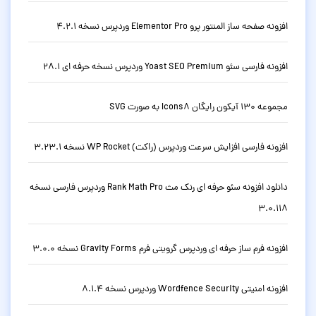
افزونه صفحه ساز المنتور پرو Elementor Pro وردپرس نسخه 4.2.1
افزونه فارسی سئو Yoast SEO Premium وردپرس نسخه حرفه ای 28.1
مجموعه 130 آیکون رایگان Icons8 به صورت SVG
افزونه فارسی افزایش سرعت وردپرس (راکت) WP Rocket نسخه 3.23.1
دانلود افزونه سئو حرفه ای رنک مث Rank Math Pro وردپرس فارسی نسخه
3.0.118
افزونه فرم ساز حرفه ای وردپرس گرویتی فرم Gravity Forms نسخه 3.0.0
افزونه امنیتی Wordfence Security وردپرس نسخه 8.1.4