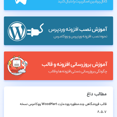
مطالب داغ
قالب فروشگاهی چندمنظوره وودمارت WoodMart ووکامرس نسخه
8.5.7