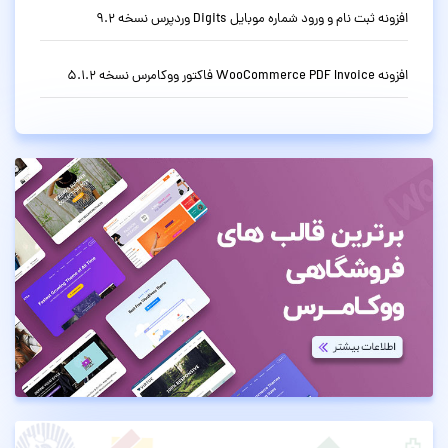
افزونه ثبت نام و ورود شماره موبایل Digits وردپرس نسخه 9.2
افزونه WooCommerce PDF Invoice فاکتور ووکامرس نسخه 5.1.2