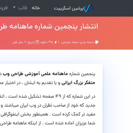
(current)
خانه
قالب
افزو
پرشین اسکریپت
انتشار پنجمین شماره ماهنامه ط
دسته بندی:
مجله اینترنتی
, |
۴۵ دانلود
تاریخ: ۹ سال قبل
ماهنامه علمی آموزشی طراحی وب
پنجمین شماره
در تار
متفکر بزرگ ایرانی
و با تقدیم به ایشان ، در اختیار عم
جدید که خود از صاحب نظران در وب ایران میباشند و ح
مفید تر کمک کرده است . همینطور بخش اینفوگرافی و
شما عزیزان آماده شده است . از اینکه ماهنامه طراحی 