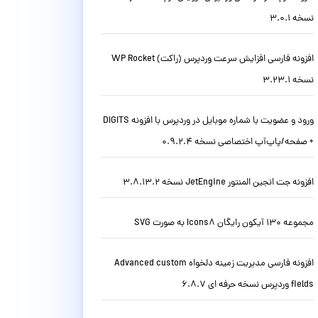
نسخه 3.0.1
افزونه فارسی افزایش سرعت وردپرس (راکت) WP Rocket
نسخه 3.23.1
ورود و عضویت با شماره موبایل در وردپرس با افزونه DIGITS
+ صفحه/پاپ‌آپ اختصاصی نسخه 0.9.2.4
افزونه جت انجین المنتور JetEngine نسخه 3.8.13.2
مجموعه 130 آیکون رایگان Icons8 به صورت SVG
افزونه فارسی مدیریت زمینه دلخواه Advanced custom
fields وردپرس نسخه حرفه ای 6.8.7