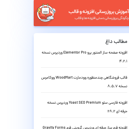
مطالب داغ
افزونه صفحه ساز المنتور پرو Elementor Pro وردپرس نسخه
4.2.1
قالب فروشگاهی چندمنظوره وودمارت WoodMart ووکامرس
نسخه 8.5.7
افزونه فارسی سئو Yoast SEO Premium وردپرس نسخه
حرفه ای 28.2
افزونه فرم ساز حرفه ای وردپرس گرویتی فرم Gravity Forms