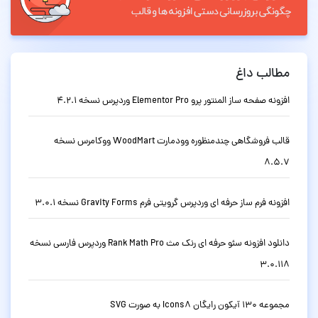
مطالب داغ
افزونه صفحه ساز المنتور پرو Elementor Pro وردپرس نسخه 4.2.1
قالب فروشگاهی چندمنظوره وودمارت WoodMart ووکامرس نسخه
8.5.7
افزونه فرم ساز حرفه ای وردپرس گرویتی فرم Gravity Forms نسخه 3.0.1
دانلود افزونه سئو حرفه ای رنک مث Rank Math Pro وردپرس فارسی نسخه
3.0.118
مجموعه 130 آیکون رایگان Icons8 به صورت SVG