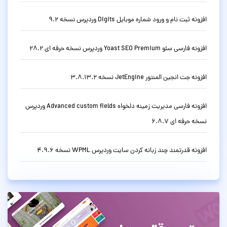
افزونه ثبت نام و ورود شماره موبایل Digits وردپرس نسخه 9.2
افزونه فارسی سئو Yoast SEO Premium وردپرس نسخه حرفه ای 28.2
افزونه جت انجین المنتور JetEngine نسخه 3.8.13.2
افزونه فارسی مدیریت زمینه دلخواه Advanced custom fields وردپرس
نسخه حرفه ای 6.8.7
افزونه قدرتمند چند زبانه کردن سایت وردپرس WPML نسخه 4.9.6