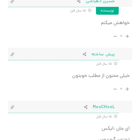
حسین دهباشی
نویسنده
۱۵ سال قبل
خواهش میکنم
۰
پیش ساخته
۱۵ سال قبل
خیلی ممنون از مطلب خوبتون
۰
MooCHooL
۱۵ سال قبل
ای جان :ایکس
دمتون گرم:بوس