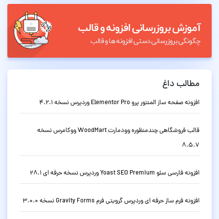
مطالب داغ
افزونه صفحه ساز المنتور پرو Elementor Pro وردپرس نسخه 4.2.1
قالب فروشگاهی چندمنظوره وودمارت WoodMart ووکامرس نسخه
8.5.7
افزونه فارسی سئو Yoast SEO Premium وردپرس نسخه حرفه ای 28.1
افزونه فرم ساز حرفه ای وردپرس گرویتی فرم Gravity Forms نسخه 3.0.0