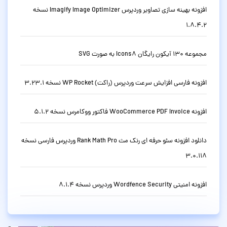
افزونه بهینه سازی تصاویر وردپرس Imagify Image Optimizer نسخه
1.8.4.2
مجموعه 130 آیکون رایگان Icons8 به صورت SVG
افزونه فارسی افزایش سرعت وردپرس (راکت) WP Rocket نسخه 3.23.1
افزونه WooCommerce PDF Invoice فاکتور ووکامرس نسخه 5.1.2
دانلود افزونه سئو حرفه ای رنک مث Rank Math Pro وردپرس فارسی نسخه
3.0.118
افزونه امنیتی Wordfence Security وردپرس نسخه 8.1.4