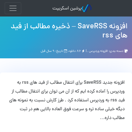
پرشین اسکریپت
افزونه SaveRSS – ذخیره مطالب از فید
های rss
دسته بندی:
افزونه وردپرس
, |
۸۶ دانلود
تاریخ: ۹ سال قبل
افزونه جدید SaveRSS برای انتقال مطالب از فید های rss به
وردپرس را آماده کرده ایم که از آن می توان برای انتقال مطالب از
فید rss به وردپرس استفاده کرد . طرز کارش نسبت به نمونه های
دیگه خیلی ساده تره و سرعت فوق العاده بالایی هم در ثبت
مطالب داره…