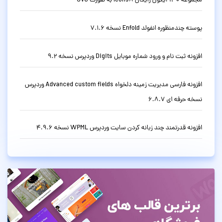
مجموعه 130 آیکون رایگان Icons8 به صورت SVG
پوسته چندمنظوره انفولد Enfold نسخه 7.1.6
افزونه ثبت نام و ورود شماره موبایل Digits وردپرس نسخه 9.2
افزونه فارسی مدیریت زمینه دلخواه Advanced custom fields وردپرس
نسخه حرفه ای 6.8.7
افزونه قدرتمند چند زبانه کردن سایت وردپرس WPML نسخه 4.9.6