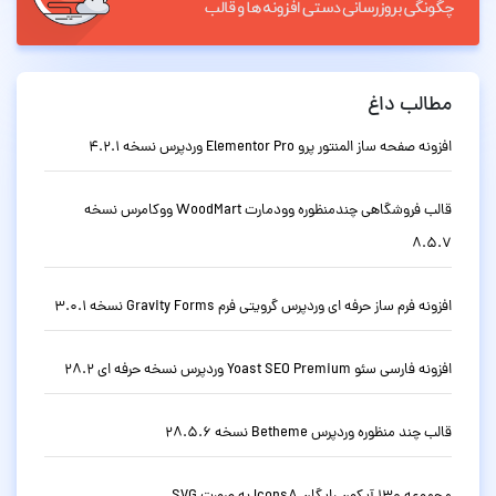
مطالب داغ
افزونه صفحه ساز المنتور پرو Elementor Pro وردپرس نسخه 4.2.1
قالب فروشگاهی چندمنظوره وودمارت WoodMart ووکامرس نسخه
8.5.7
افزونه فرم ساز حرفه ای وردپرس گرویتی فرم Gravity Forms نسخه 3.0.1
افزونه فارسی سئو Yoast SEO Premium وردپرس نسخه حرفه ای 28.2
قالب چند منظوره وردپرس Betheme نسخه 28.5.6