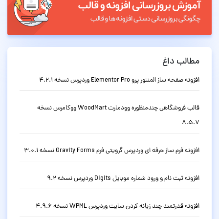
مطالب داغ
افزونه صفحه ساز المنتور پرو Elementor Pro وردپرس نسخه 4.2.1
قالب فروشگاهی چندمنظوره وودمارت WoodMart ووکامرس نسخه
8.5.7
افزونه فرم ساز حرفه ای وردپرس گرویتی فرم Gravity Forms نسخه 3.0.1
افزونه ثبت نام و ورود شماره موبایل Digits وردپرس نسخه 9.2
افزونه قدرتمند چند زبانه کردن سایت وردپرس WPML نسخه 4.9.6