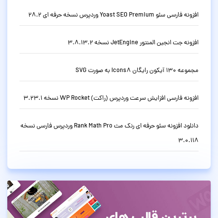
افزونه فارسی سئو Yoast SEO Premium وردپرس نسخه حرفه ای 28.2
افزونه جت انجین المنتور JetEngine نسخه 3.8.13.2
مجموعه 130 آیکون رایگان Icons8 به صورت SVG
افزونه فارسی افزایش سرعت وردپرس (راکت) WP Rocket نسخه 3.23.1
دانلود افزونه سئو حرفه ای رنک مث Rank Math Pro وردپرس فارسی نسخه
3.0.118