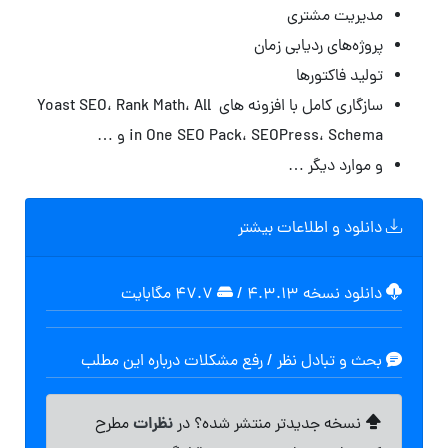
مدیریت مشتری
پروژه‌های ردیابی زمان
تولید فاکتورها
سازگاری کامل با افزونه های
Yoast SEO، Rank Math، All
in One SEO Pack، SEOPress، Schema و …
و موارد دیگر …
دانلود و اطلاعات بیشتر
دانلود نسخه ۴.۳.۱۳
/
۴۷.۷ مگابایت
بحث و تبادل نظر / رفع مشکلات درباره این مطلب
نظرات
نسخه جدیدتر منتشر شده؟ در
مطرح