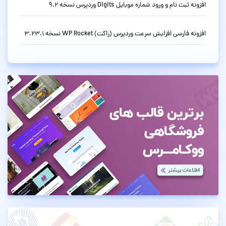
افزونه ثبت نام و ورود شماره موبایل Digits وردپرس نسخه 9.2
افزونه فارسی افزایش سرعت وردپرس (راکت) WP Rocket نسخه 3.23.1