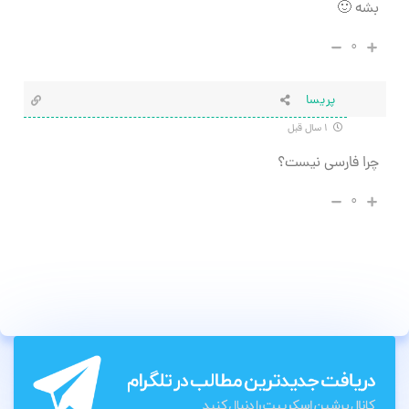
بشه 🙂
۰
پریسا
۱ سال قبل
چرا فارسی نیست؟
۰