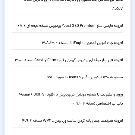
8.5.7
افزونه فارسی سئو Yoast SEO Premium وردپرس نسخه حرفه ای 28.2
افزونه جت انجین المنتور JetEngine نسخه 3.8.13.2
افزونه فرم ساز حرفه ای وردپرس گرویتی فرم Gravity Forms نسخه 3.0.1
مجموعه 130 آیکون رایگان Icons8 به صورت SVG
ورود و عضویت با شماره موبایل در وردپرس با افزونه DIGITS + صفحه/
پاپ‌آپ اختصاصی نسخه 0.9.2.4
افزونه قدرتمند چند زبانه کردن سایت وردپرس WPML نسخه 4.9.6