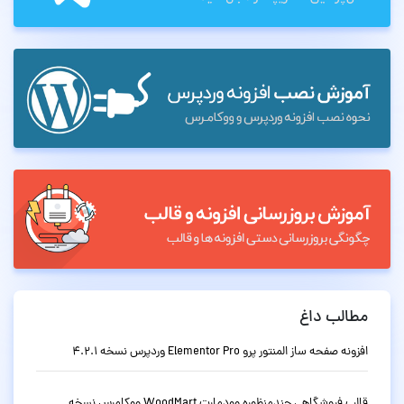
مطالب داغ
افزونه صفحه ساز المنتور پرو Elementor Pro وردپرس نسخه 4.2.1
قالب فروشگاهی چندمنظوره وودمارت WoodMart ووکامرس نسخه