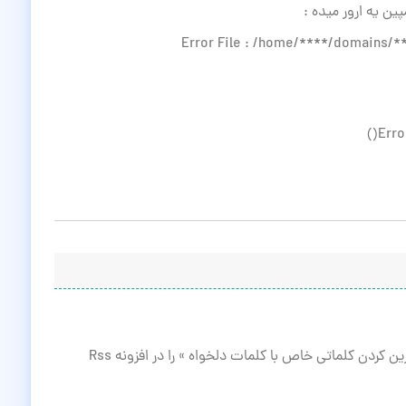
ن یه ارور میده :
Error File : /home/****/domains/**
Erro
لطفا بگید چجوری میشه از امکان « قابلیت جایگزین کردن کلماتی خاص با کلمات دلخواه » را در افزونه Rss