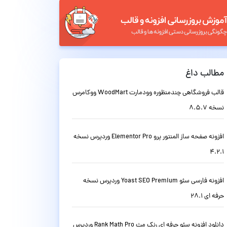
مطالب داغ
قالب فروشگاهی چندمنظوره وودمارت WoodMart ووکامرس
نسخه 8.5.7
افزونه صفحه ساز المنتور پرو Elementor Pro وردپرس نسخه
4.2.1
افزونه فارسی سئو Yoast SEO Premium وردپرس نسخه
حرفه ای 28.1
دانلود افزونه سئو حرفه ای رنک مث Rank Math Pro وردپرس