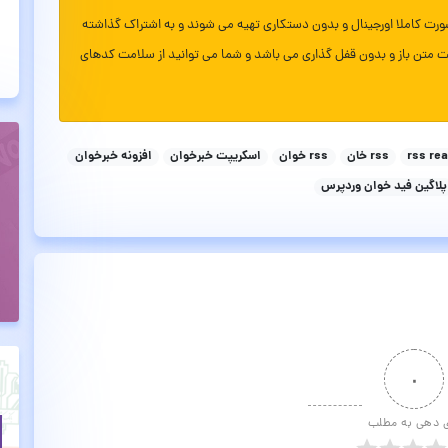
ورت کاملا اورجینال و بدون دستکاری تهیه می شوند و به اشتراک گذاشته
ت متن باز و بدون قفل گذاری می باشد و شما می توانید از سلامت کدهای
rss re
rss خان
rss خوان
اسکریپت خبرخوان
افزونه خبرخوان
پلاگین فید خوان وردپرس
۰
ی دهی به مطلب