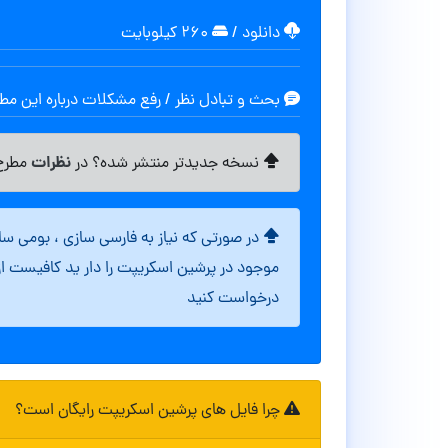
دانلود
/
۲۶۰ کیلوبایت
بحث و تبادل نظر / رفع مشکلات درباره این م
نظرات
نسخه جدیدتر منتشر شده؟ در
مطرح 
در صورتی که نیاز به فارسی سازی ، بومی س
موجود در پرشین اسکریپت را دار ید کافیست ا
درخواست کنید
چرا فایل های پرشین اسکریپت رایگان است؟