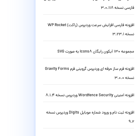
فارسی نسخه 3.0.118
افزونه فارسی افزایش سرعت وردپرس (راکت) WP Rocket
نسخه 3.23.1
مجموعه 130 آیکون رایگان Icons8 به صورت SVG
افزونه فرم ساز حرفه ای وردپرس گرویتی فرم Gravity Forms
نسخه 3.0.0
افزونه امنیتی Wordfence Security وردپرس نسخه 8.1.4
افزونه ثبت نام و ورود شماره موبایل Digits وردپرس نسخه
9.2