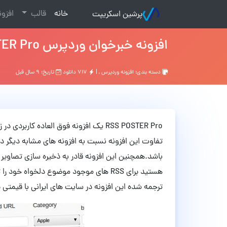
(current)
خانه
قالب
افزو
پرشین اسکریپت
افزونه خبرخوان وردپرس RSS POSTER Pro نسخه 0.8.8
دسته بندی:
افزونه وردپرس
, |
۷۱۷ دانلود
تاریخ: ۹ سال قبل
تفاوت این افزونه نسبت به افزونه های مشابه دیگر د
هستید برای RSS های موجود موضوع دلخواه
ترجمه شده این افزونه در سایت های ایرانی با قیمتی بین 20 تا 80 هزار تومان به فروش م