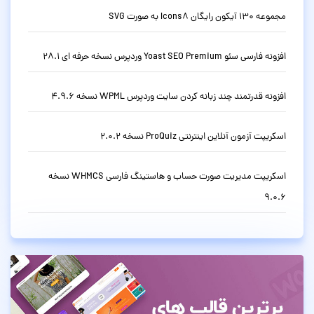
مجموعه 130 آیکون رایگان Icons8 به صورت SVG
افزونه فارسی سئو Yoast SEO Premium وردپرس نسخه حرفه ای 28.1
افزونه قدرتمند چند زبانه کردن سایت وردپرس WPML نسخه 4.9.6
اسکریپت آزمون آنلاین اینترنتی ProQuiz نسخه 2.0.2
اسکریپت مدیریت صورت حساب و هاستینگ فارسی WHMCS نسخه
9.0.6