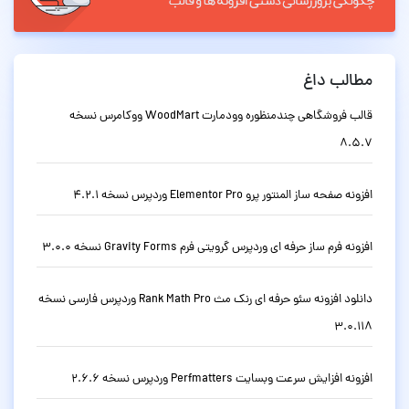
مطالب داغ
قالب فروشگاهی چندمنظوره وودمارت WoodMart ووکامرس نسخه
8.5.7
افزونه صفحه ساز المنتور پرو Elementor Pro وردپرس نسخه 4.2.1
افزونه فرم ساز حرفه ای وردپرس گرویتی فرم Gravity Forms نسخه 3.0.0
دانلود افزونه سئو حرفه ای رنک مث Rank Math Pro وردپرس فارسی نسخه
3.0.118
افزونه افزایش سرعت وبسایت Perfmatters وردپرس نسخه 2.6.6