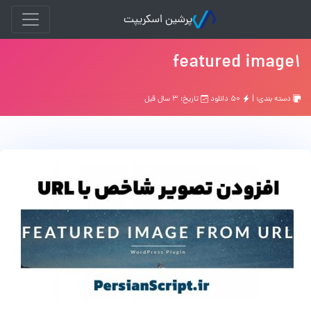
پرشین اسکریپت
featured image1
دسته بندی: |
۵۰ دانلود
تاریخ: ۳ سال قبل