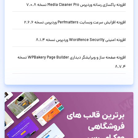
افزونه پاکسازی رسانه وردپرس Media Cleaner Pro نسخه 7.0.8
افزونه افزایش سرعت وبسایت Perfmatters وردپرس نسخه 2.6.6
افزونه امنیتی Wordfence Security وردپرس نسخه 8.1.4
افزونه صفحه ساز و ویرایشگر دیداری WPBakery Page Builder نسخه
8.7.4