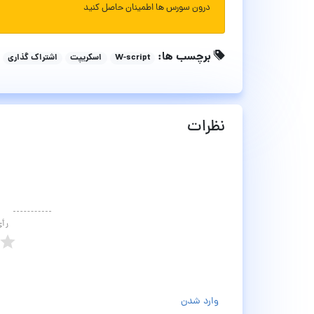
درون سورس ها اطمینان حاصل کنید
برچسب ها:
W-script
اسکریپت
اشتراک گذاری
نظرات
رأ
وارد شدن