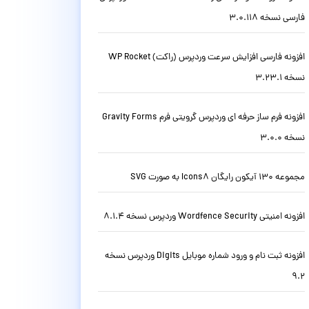
فارسی نسخه 3.0.118
افزونه فارسی افزایش سرعت وردپرس (راکت) WP Rocket
نسخه 3.23.1
افزونه فرم ساز حرفه ای وردپرس گرویتی فرم Gravity Forms
نسخه 3.0.0
مجموعه 130 آیکون رایگان Icons8 به صورت SVG
افزونه امنیتی Wordfence Security وردپرس نسخه 8.1.4
افزونه ثبت نام و ورود شماره موبایل Digits وردپرس نسخه
9.2