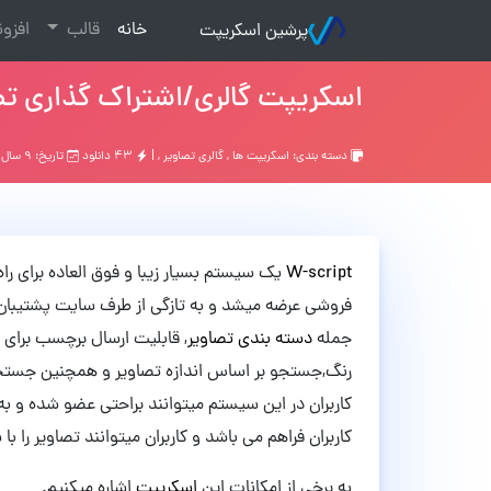
(current)
خانه
قالب
افزو
پرشین اسکریپت
اسکریپت گالری/اشتراک گذاری تصاویر pt
دسته بندی:
اسکریپت ها
,
گالری تصاویر
, |
۴۳ دانلود
تاریخ: ۹ سال قبل
W-script
یک سیستم بسیار زیبا و فوق العاده برای راه
فروشی عرضه میشد و به تازگی از طرف سایت پشتیبا
جمله
دسته بندی تصاویر
, قابلیت ارسال برچسب برای
رنگ,جستجو بر اساس اندازه تصاویر و همچنین جستج
کاربران در این سیستم میتوانند براحتی عضو شده و ب
کاربران فراهم می باشد و کاربران میتوانند تصاویر را با 
به برخی از امکانات این
اسکریپت
اشاره میکنیم.