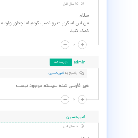
۱۵ سال قبل
سلام
من این اسکریپت رو نصب کردم اما چطور وارد 
کمک کنید
۰
admin
نویسنده
پاسخ به
اميرحسين
خیر, فارسی شده سیستم موجود نیست
۰
اميرحسين
۱۶ سال قبل