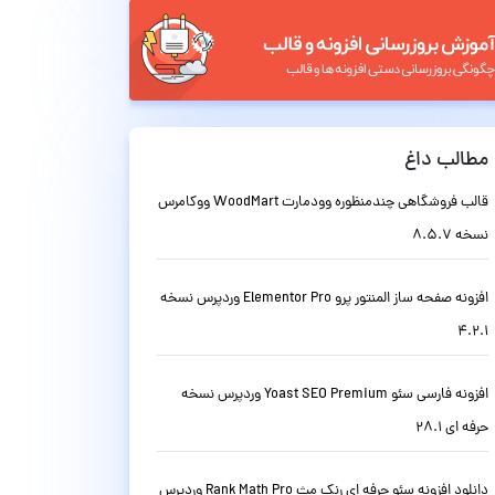
مطالب داغ
قالب فروشگاهی چندمنظوره وودمارت WoodMart ووکامرس
نسخه 8.5.7
افزونه صفحه ساز المنتور پرو Elementor Pro وردپرس نسخه
4.2.1
افزونه فارسی سئو Yoast SEO Premium وردپرس نسخه
حرفه ای 28.1
دانلود افزونه سئو حرفه ای رنک مث Rank Math Pro وردپرس