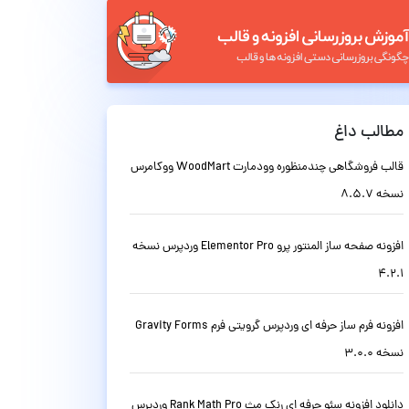
مطالب داغ
قالب فروشگاهی چندمنظوره وودمارت WoodMart ووکامرس
نسخه 8.5.7
افزونه صفحه ساز المنتور پرو Elementor Pro وردپرس نسخه
4.2.1
افزونه فرم ساز حرفه ای وردپرس گرویتی فرم Gravity Forms
نسخه 3.0.0
دانلود افزونه سئو حرفه ای رنک مث Rank Math Pro وردپرس