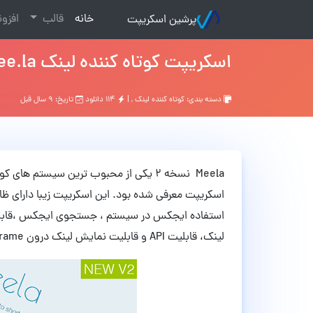
(current)
خانه
قالب
افزو
پرشین اسکریپت
اسکریپت کوتاه کننده لینک Mee.la نسخه 2.0
دسته بندی:
کوتاه کننده لینک
, |
۱۱۴ دانلود
تاریخ: ۹ سال قبل
Meela نسخه 2 یکی از محبوب ترین سیستم 
اسکریپت معرفی شده بود. این اسکریپت زیبا دارای ظاهر
استفاده ایجکس در سیستم ، جستجوی ایجکس ،قابلیت
لینک، قابلیت API و قابلیت نمایش لینک درون Frame اشاره نمود.