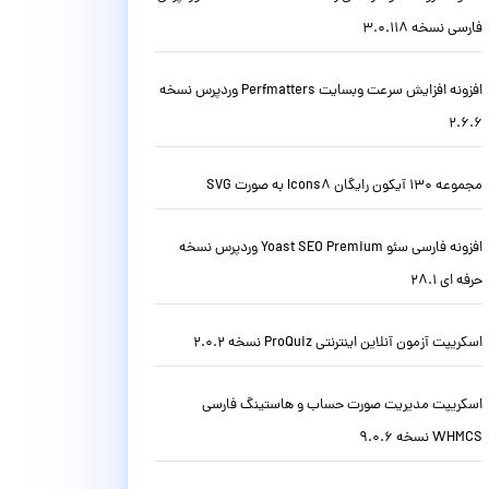
فارسی نسخه 3.0.118
افزونه افزایش سرعت وبسایت Perfmatters وردپرس نسخه
2.6.6
مجموعه 130 آیکون رایگان Icons8 به صورت SVG
افزونه فارسی سئو Yoast SEO Premium وردپرس نسخه
حرفه ای 28.1
اسکریپت آزمون آنلاین اینترنتی ProQuiz نسخه 2.0.2
اسکریپت مدیریت صورت حساب و هاستینگ فارسی
WHMCS نسخه 9.0.6