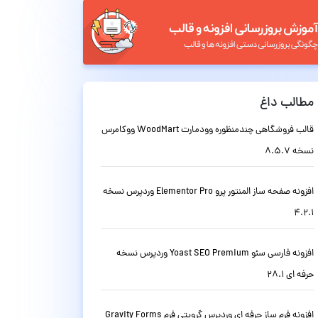
مطالب داغ
قالب فروشگاهی چندمنظوره وودمارت WoodMart ووکامرس
نسخه 8.5.7
افزونه صفحه ساز المنتور پرو Elementor Pro وردپرس نسخه
4.2.1
افزونه فارسی سئو Yoast SEO Premium وردپرس نسخه
حرفه ای 28.1
افزونه فرم ساز حرفه ای وردپرس گرویتی فرم Gravity Forms