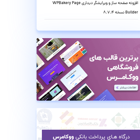
افزونه صفحه ساز و ویرایشگر دیداری WPBakery Page
Builder نسخه 8.7.4