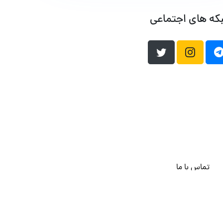
که های اجتماعی
تماس با ما
هاست وردپرس
فراداده