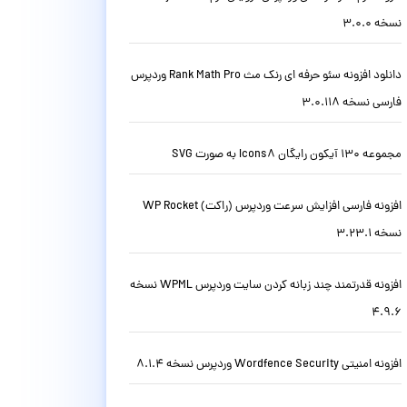
نسخه 3.0.0
دانلود افزونه سئو حرفه ای رنک مث Rank Math Pro وردپرس
فارسی نسخه 3.0.118
مجموعه 130 آیکون رایگان Icons8 به صورت SVG
افزونه فارسی افزایش سرعت وردپرس (راکت) WP Rocket
نسخه 3.23.1
افزونه قدرتمند چند زبانه کردن سایت وردپرس WPML نسخه
4.9.6
افزونه امنیتی Wordfence Security وردپرس نسخه 8.1.4