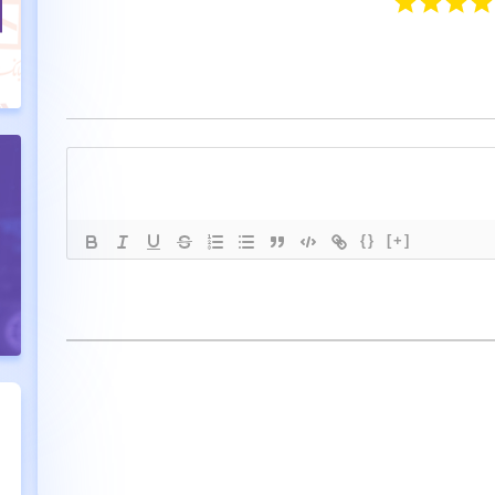
{}
[+]