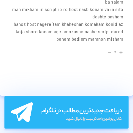
ba sa
man mikham in script ro ro host nasb konam va in s
dashte bash
hanoz host nagereftam khaheshan komakam konid
koja shoro konam age amozashe nasbe script da
behem bedinm mamnon mish
۰