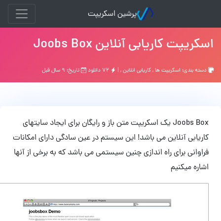
پرشین اسکریپت
پت کاریابی آنلاین Joobs Box
بندی:
اسکریپت ها
,
کاریابی انلاین
, |
۷۲ دانلود
تاریخ: ۹ سال قبل
Joobs Box یک اسکریپت متن باز و رایگان برای ایجاد سایتهای
ابی آنلاین می باشد! این سیستم در عین سادگی دارای امکانات
انی برای راه اندازی چنین سیستمی می باشد که به برخی از آنها
ه میکنیم