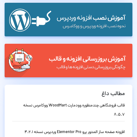
الب داغ
قالب فروشگاهی چندمنظوره وودمارت WoodMart ووکامرس نسخه
8.5
نه صفحه ساز المنتور پرو Elementor Pro وردپرس نسخه 4.2.1