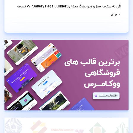
افزونه صفحه ساز و ویرایشگر دیداری WPBakery Page Builder نسخه
8.7