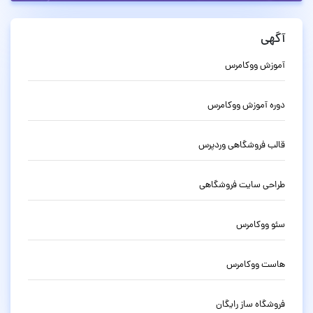
هی
وزش ووکامرس
ره آموزش ووکامرس
لب فروشگاهی وردپرس
احی سایت فروشگاهی
و ووکامرس
ست ووکامرس
وشگاه ساز رایگان