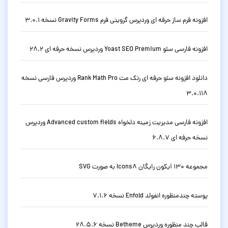
افزونه فرم ساز حرفه ای وردپرس گرویتی فرم Gravity Forms نسخه 3.0.1
افزونه فارسی سئو Yoast SEO Premium وردپرس نسخه حرفه ای 28.2
دانلود افزونه سئو حرفه ای رنک مث Rank Math Pro وردپرس فارسی نسخه
3.0.118
افزونه فارسی مدیریت زمینه دلخواه Advanced custom fields وردپرس
نسخه حرفه ای 6.8.7
مجموعه 130 آیکون رایگان Icons8 به صورت SVG
پوسته چندمنظوره انفولد Enfold نسخه 7.1.6
قالب چند منظوره وردپرس Betheme نسخه 28.5.6