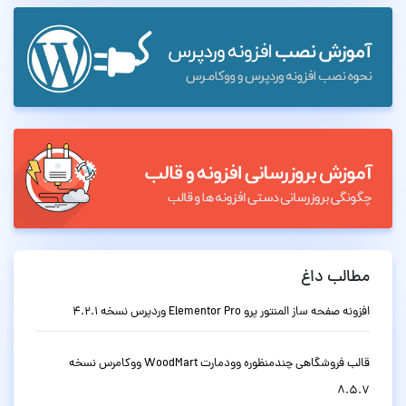
مطالب داغ
افزونه صفحه ساز المنتور پرو Elementor Pro وردپرس نسخه 4.2.1
قالب فروشگاهی چندمنظوره وودمارت WoodMart ووکامرس نسخه
8.5.7