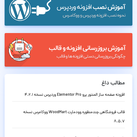
مطالب داغ
افزونه صفحه ساز المنتور پرو Elementor Pro وردپرس نسخه 4.2.1
قالب فروشگاهی چندمنظوره وودمارت WoodMart ووکامرس نسخه
8.5.7