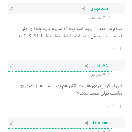
محدمهدی
۱۴ سال قبل
سلام من بعد از اپلود اسکرپت تو سایتم باید چجوری وارد
قسمت مدیریتش بشم لطفا لطفا لطفا لطفا لطفا کمک کنید
۰
amin98
۱۴ سال قبل
این اسکریپ روی هاست راگان هم نصب میشه یا فقط روی
هاست پولی نصب میشه؟
۰
hooman