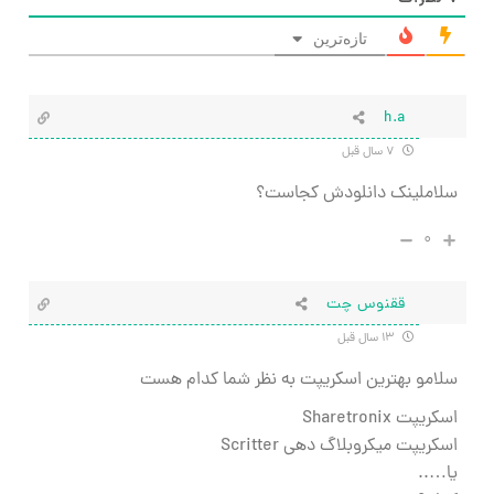
تازه‌ترین
h.a
۷ سال قبل
سلاملینک دانلودش کجاست؟
۰
ققنوس چت
۱۳ سال قبل
سلامو بهترین اسکریپت به نظر شما کدام هست
اسکریپت Sharetronix
اسکریپت میکروبلاگ دهی Scritter
یا…..