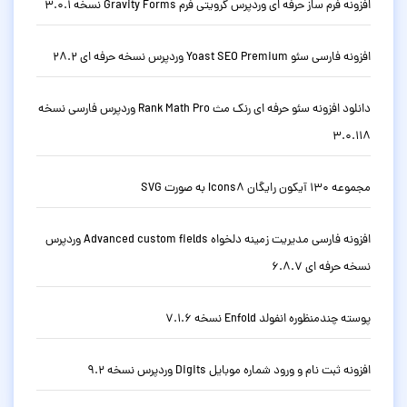
افزونه فرم ساز حرفه ای وردپرس گرویتی فرم Gravity Forms نسخه 3.0.1
افزونه فارسی سئو Yoast SEO Premium وردپرس نسخه حرفه ای 28.2
دانلود افزونه سئو حرفه ای رنک مث Rank Math Pro وردپرس فارسی نسخه
3.0.118
مجموعه 130 آیکون رایگان Icons8 به صورت SVG
افزونه فارسی مدیریت زمینه دلخواه Advanced custom fields وردپرس
نسخه حرفه ای 6.8.7
پوسته چندمنظوره انفولد Enfold نسخه 7.1.6
افزونه ثبت نام و ورود شماره موبایل Digits وردپرس نسخه 9.2