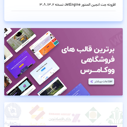
افزونه جت انجین المنتور JetEngine نسخه 3.8.13.2