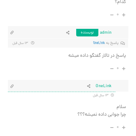
کدام؟
۰
admin
نویسنده
پاسخ به
OneLink
۱۳ سال قبل
پاسخ در تالار گفتگو داده میشه
۰
OneLink
۱۳ سال قبل
سلام
چرا جوابی داده نمیشه؟؟؟
۰