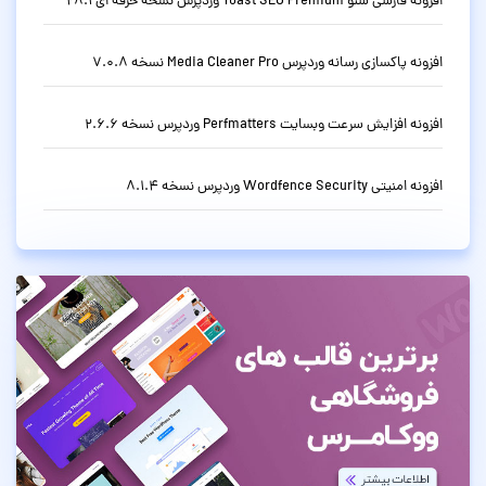
افزونه فارسی سئو Yoast SEO Premium وردپرس نسخه حرفه ای 28.1
افزونه پاکسازی رسانه وردپرس Media Cleaner Pro نسخه 7.0.8
افزونه افزایش سرعت وبسایت Perfmatters وردپرس نسخه 2.6.6
افزونه امنیتی Wordfence Security وردپرس نسخه 8.1.4