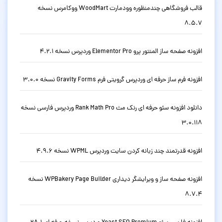
قالب فروشگاهی چندمنظوره وودمارت WoodMart ووکامرس نسخه
8.5.7
افزونه صفحه ساز المنتور پرو Elementor Pro وردپرس نسخه 4.2.1
افزونه فرم ساز حرفه ای وردپرس گرویتی فرم Gravity Forms نسخه 3.0.0
دانلود افزونه سئو حرفه ای رنک مث Rank Math Pro وردپرس فارسی نسخه
3.0.118
افزونه قدرتمند چند زبانه کردن سایت وردپرس WPML نسخه 4.9.6
افزونه صفحه ساز و ویرایشگر دیداری WPBakery Page Builder نسخه
8.7.4