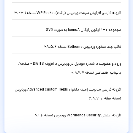
افزونه فارسی افزایش سرعت وردپرس (راکت) WP Rocket نسخه 3.23.1
مجموعه 130 آیکون رایگان Icons8 به صورت SVG
قالب چند منظوره وردپرس Betheme نسخه 28.5.6
ورود و عضویت با شماره موبایل در وردپرس با افزونه DIGITS + صفحه/
پاپ‌آپ اختصاصی نسخه 0.9.2.4
افزونه فارسی مدیریت زمینه دلخواه Advanced custom fields وردپرس
نسخه حرفه ای 6.8.7
افزونه امنیتی Wordfence Security وردپرس نسخه 8.1.4