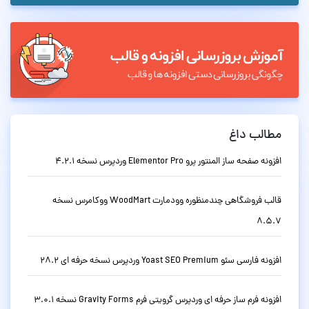
مطالب داغ
افزونه صفحه ساز المنتور پرو Elementor Pro وردپرس نسخه 4.2.1
قالب فروشگاهی چندمنظوره وودمارت WoodMart ووکامرس نسخه
8.5.7
افزونه فارسی سئو Yoast SEO Premium وردپرس نسخه حرفه ای 28.2
افزونه فرم ساز حرفه ای وردپرس گرویتی فرم Gravity Forms نسخه 3.0.1