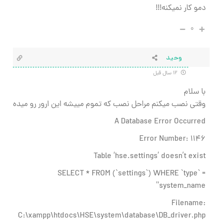
دمو کار نمیکنه!!!
۰
وحید
۱۲ سال قبل
با سلام
وقتی نصب میکنم مراحل نصب که تموم مییشه این ارور رو میده
A Database Error Occurred
Error Number: 1146
Table ‘hse.settings’ doesn’t exist
SELECT * FROM (`settings`) WHERE `type` =
‘system_name’
Filename:
C:\xampp\htdocs\HSE\system\database\DB_driver.php