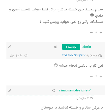
۱۲ سال قبل
سلام محمد جان خسته نباشی، برادر فقط جواب کامنت آخری و
دادی 😀
مشکلات باقی رو نمی خواید بررسی کنید ؟!
۰
admin
نویسنده
پاسخ به
>sina.sam.designer
۱۲ سال قبل
این کار به دلایلی انجام میشه 😉
۰
>sina.sam.designer
۱۲ سال قبل
با عرض سالام و خسته نباشید به دوستان