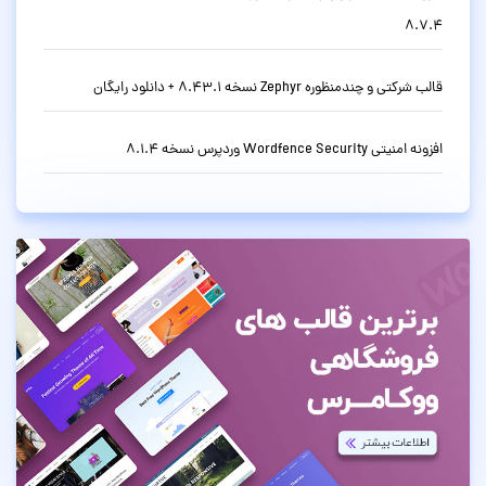
8.7.4
قالب شرکتی و چندمنظوره Zephyr نسخه 8.43.1 + دانلود رایگان
افزونه امنیتی Wordfence Security وردپرس نسخه 8.1.4