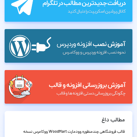
مطالب داغ
قالب فروشگاهی چندمنظوره وودمارت WoodMart ووکامرس نسخه