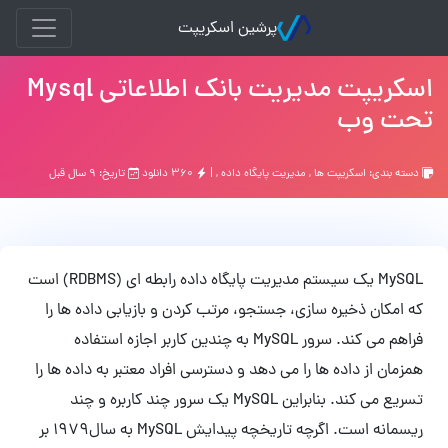
پرشین اسکریپت
اسکریپت مدیریت بانک اطلاعاتی Mysql
حت وب
سته بندی:
اسکریپت ها
,
مدیریت پایگاه داده
, |
۳۶۰ دانلود
تاریخ: ۹ سال قبل
MySQL یک سیستم مدیریت پایگاه داده رابطه ای (RDBMS) است
ه امکان ذخیره سازی، جستجو، مرتب کردن و بازیابی داده ها را
فراهم می کند. سرور MySQL به چندین کاربر اجازه استفاده
مزمان از داده ها را می دهد و دسترسی افراد معتبر به داده ها را
تسریع می کند. بنابراین MySQL یک سرور چند کاربره و چند
ریسمانه است. اگرچه تاریخچه پیدایش MySQL به سال1979 بر