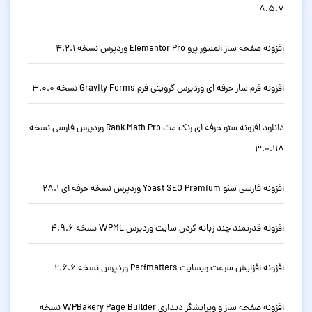
8.5.7
افزونه صفحه ساز المنتور پرو Elementor Pro وردپرس نسخه 4.2.1
افزونه فرم ساز حرفه ای وردپرس گرویتی فرم Gravity Forms نسخه 3.0.0
دانلود افزونه سئو حرفه ای رنک مث Rank Math Pro وردپرس فارسی نسخه
3.0.118
افزونه فارسی سئو Yoast SEO Premium وردپرس نسخه حرفه ای 28.1
افزونه قدرتمند چند زبانه کردن سایت وردپرس WPML نسخه 4.9.6
افزونه افزایش سرعت وبسایت Perfmatters وردپرس نسخه 2.6.6
افزونه صفحه ساز و ویرایشگر دیداری WPBakery Page Builder نسخه