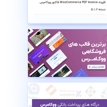
افزونه WooCommerce PDF Invoice فاکتور ووکامرس
نسخه 5.1.2