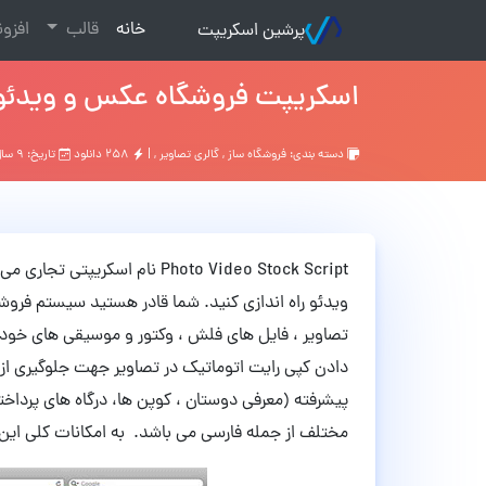
(current)
خانه
قالب
افزو
پرشین اسکریپت
اسکریپت فروشگاه عکس و ویدئو فارسی  Stock Script
دسته بندی:
فروشگاه ساز
,
گالری تصاویر
, |
۲۵۸ دانلود
تاریخ: ۹ سال قبل
Photo Video Stock Script نام 
ویدئو راه اندازی کنید. شما قادر هستید سیستم فروشگ
تصاویر ، فایل های فلش ، وکتور و موسیقی های خود را
دادن کپی رایت اتوماتیک در تصاویر جهت جلوگیری از
مختلف از جمله فارسی می باشد. به امکانات کلی این 