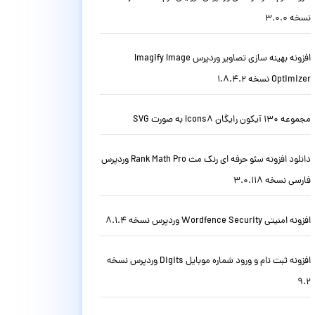
نسخه 3.0.0
افزونه بهینه سازی تصاویر وردپرس Imagify Image
Optimizer نسخه 1.8.4.2
مجموعه 130 آیکون رایگان Icons8 به صورت SVG
دانلود افزونه سئو حرفه ای رنک مث Rank Math Pro وردپرس
فارسی نسخه 3.0.118
افزونه امنیتی Wordfence Security وردپرس نسخه 8.1.4
افزونه ثبت نام و ورود شماره موبایل Digits وردپرس نسخه
9.2