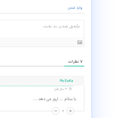
وارد شدن
۷
نظرات
MoSaKa
۱۲ سال قبل
با سلام … ارور می دهد …
۰