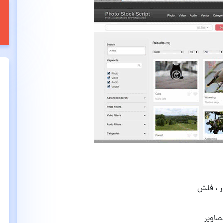
ر ، فلش
صاویر