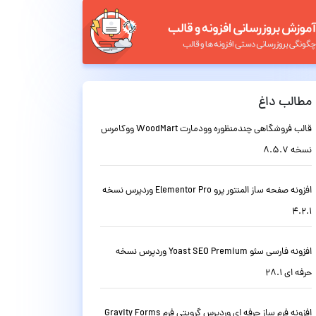
مطالب داغ
قالب فروشگاهی چندمنظوره وودمارت WoodMart ووکامرس
نسخه 8.5.7
افزونه صفحه ساز المنتور پرو Elementor Pro وردپرس نسخه
4.2.1
افزونه فارسی سئو Yoast SEO Premium وردپرس نسخه
حرفه ای 28.1
افزونه فرم ساز حرفه ای وردپرس گرویتی فرم Gravity Forms