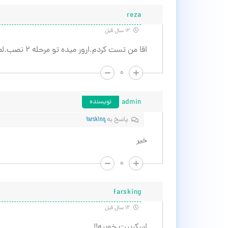
reza
۱۲ سال قبل
اقا من تست كردم.ارور ميده تو مرحله ٢ نصب.لطفا يه تست كنيد
۰
admin
نویسنده
پاسخ به
farsking
خیر
۰
farsking
۱۲ سال قبل
اسکریپت خوبیه!!