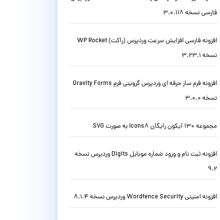
فارسی نسخه 3.0.118
افزونه فارسی افزایش سرعت وردپرس (راکت) WP Rocket
نسخه 3.23.1
افزونه فرم ساز حرفه ای وردپرس گرویتی فرم Gravity Forms
نسخه 3.0.0
مجموعه 130 آیکون رایگان Icons8 به صورت SVG
افزونه ثبت نام و ورود شماره موبایل Digits وردپرس نسخه
9.2
افزونه امنیتی Wordfence Security وردپرس نسخه 8.1.4