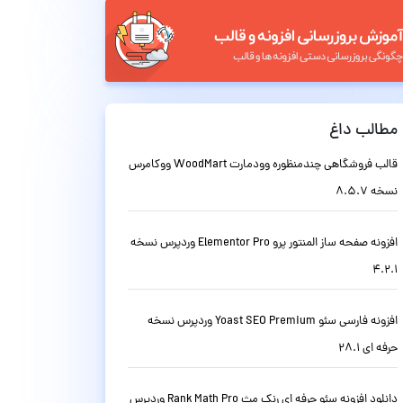
مطالب داغ
قالب فروشگاهی چندمنظوره وودمارت WoodMart ووکامرس
نسخه 8.5.7
افزونه صفحه ساز المنتور پرو Elementor Pro وردپرس نسخه
4.2.1
افزونه فارسی سئو Yoast SEO Premium وردپرس نسخه
حرفه ای 28.1
دانلود افزونه سئو حرفه ای رنک مث Rank Math Pro وردپرس