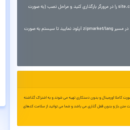
آموزش نصب: ابتدا مسیر site.com/zipmarket/setup را در مرورگر بارگذاری کنید و مراحل نصب (به صورت
در نهایت فایل lang.php موجود در پوشه LANG را در مسیر zipmarket/lang آپلود نمایید تا سیستم به صورت
ورت کاملا اورجینال و بدون دستکاری تهیه می شوند و به اشتراک گذاشته
ت متن باز و بدون قفل گذاری می باشد و شما می توانید از سلامت کدهای