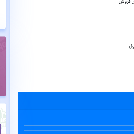
ان فروش
ول