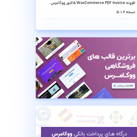
افزونه WooCommerce PDF Invoice فاکتور ووکامرس
نسخه 5.1.2