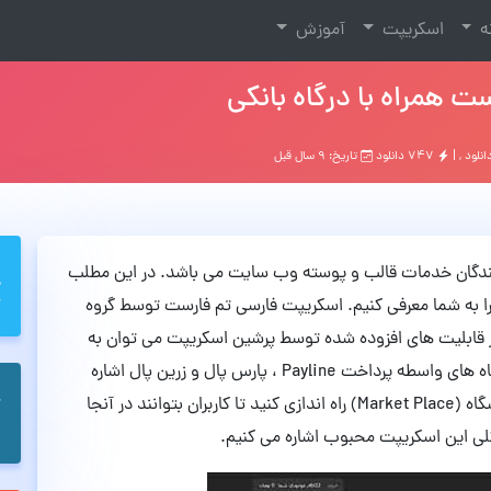
نه
اسکریپت
آموزش
 همراه با درگاه بانکی
نلود
, |
۷۴۷ دانلود
تاریخ: ۹ سال قبل
ن ارائه دهندگان خدمات قالب و پوسته وب سایت می باشد. در این مطلب
 داریم اسکریپت فارسی تم فارست (ZipMarket) را به شما معرفی کنیم. اسکریپت فارسی تم فارست توسط گروه
 قابلیت های افزوده شده توسط پرشین اسکریپت می توان به
تاریخ شمسی در سیستم و درگاه های بانک ملت ، درگاه های واسطه پرداخت Payline ، پارس پال و زرین پال اشاره
کرد. شما با نصب این اسکریپت قادر هستید یک فروشگاه (Market Place) راه اندازی کنید تا کاربران بتوانند در آنجا
لی این اسکریپت محبوب اشاره می کنیم.