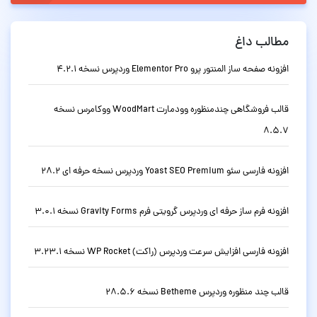
مطالب داغ
افزونه صفحه ساز المنتور پرو Elementor Pro وردپرس نسخه 4.2.1
قالب فروشگاهی چندمنظوره وودمارت WoodMart ووکامرس نسخه
8.5.7
افزونه فارسی سئو Yoast SEO Premium وردپرس نسخه حرفه ای 28.2
افزونه فرم ساز حرفه ای وردپرس گرویتی فرم Gravity Forms نسخه 3.0.1
افزونه فارسی افزایش سرعت وردپرس (راکت) WP Rocket نسخه 3.23.1
قالب چند منظوره وردپرس Betheme نسخه 28.5.6