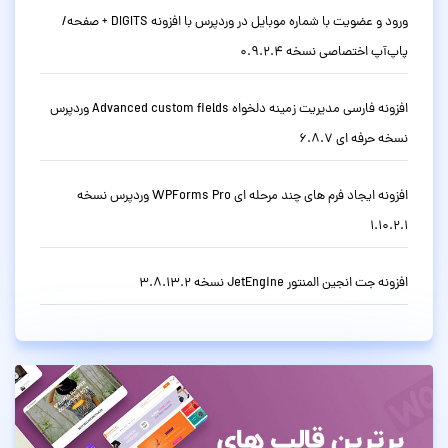
ورود و عضویت با شماره موبایل در وردپرس با افزونه DIGITS + صفحه/
پاپ‌آپ اختصاصی نسخه 0.9.2.4
افزونه فارسی مدیریت زمینه دلخواه Advanced custom fields وردپرس
نسخه حرفه ای 6.8.7
افزونه ایجاد فرم های چند مرحله ای WPForms Pro وردپرس نسخه
1.10.2.1
افزونه جت انجین المنتور JetEngine نسخه 3.8.13.2