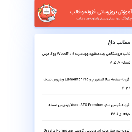
مطالب داغ
قالب فروشگاهی چندمنظوره وودمارت WoodMart ووکامرس
نسخه 8.5.7
افزونه صفحه ساز المنتور پرو Elementor Pro وردپرس نسخه
4.2.1
افزونه فارسی سئو Yoast SEO Premium وردپرس نسخه
حرفه ای 28.1
افزونه فرم ساز حرفه ای وردپرس گرویتی فرم Gravity Forms