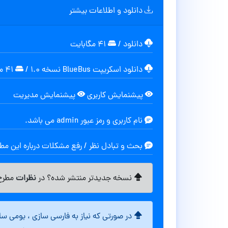
دانلود و اطلاعات بیشتر
دانلود
/
۴۱ مگابایت
دانلود اسکریپت BlueBus نسخه 1.0
/
۴۱ مگابایت
پیشنمایش کاربری
پیشنمایش مدیریت
نام کاربری و رمز عبور admin می باشد.
بحث و تبادل نظر / رفع مشکلات درباره این م
نظرات
نسخه جدیدتر منتشر شده؟ در
مطرح 
در صورتی که نیاز به فارسی سازی ، بومی س