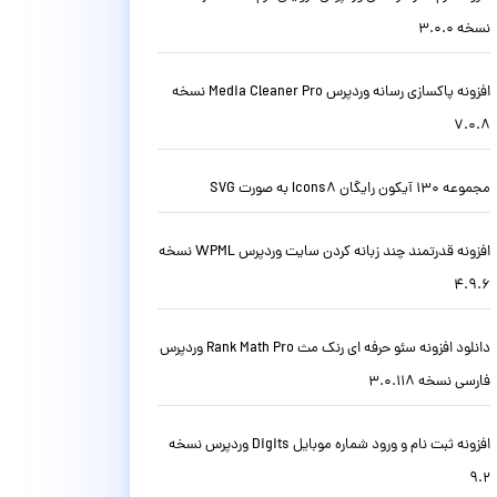
نسخه 3.0.0
افزونه پاکسازی رسانه وردپرس Media Cleaner Pro نسخه
7.0.8
مجموعه 130 آیکون رایگان Icons8 به صورت SVG
افزونه قدرتمند چند زبانه کردن سایت وردپرس WPML نسخه
4.9.6
دانلود افزونه سئو حرفه ای رنک مث Rank Math Pro وردپرس
فارسی نسخه 3.0.118
افزونه ثبت نام و ورود شماره موبایل Digits وردپرس نسخه
9.2