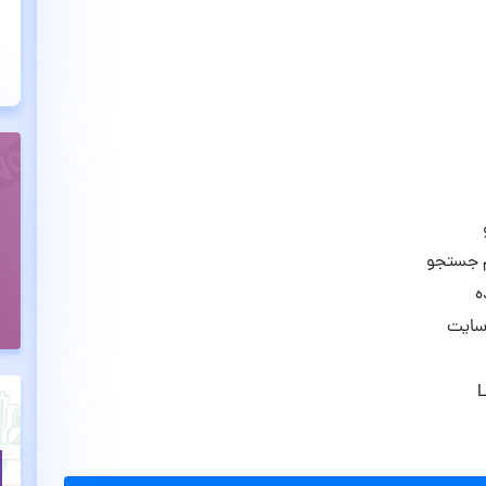
م جستجو
ه
 سایت