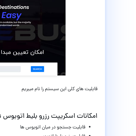
قابلیت های کلی این سیستم را نام میبریم
امکانات اسکریپت رزرو بلیط اتوبوس BlueBus نسخه 1.0
قابلیت جستجو در میان اتوبوس ها