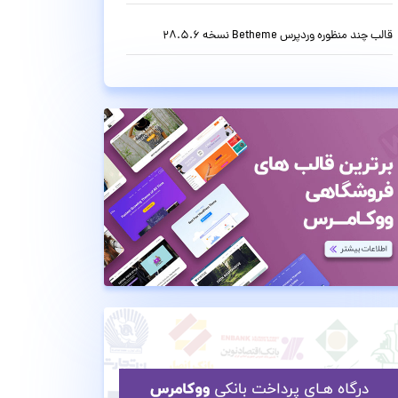
قالب چند منظوره وردپرس Betheme نسخه 28.5.6