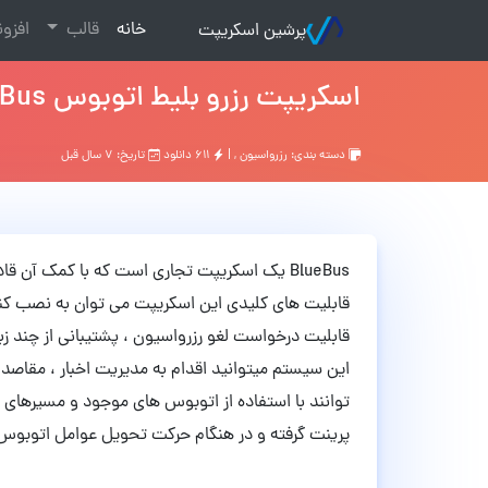
(current)
خانه
قالب
افزو
پرشین اسکریپت
اسکریپت رزرو بلیط اتوبوس BlueBus نسخه 1.0
دسته بندی:
رزرواسیون
, |
۶۱۱ دانلود
تاریخ: ۷ سال قبل
BlueBus یک اسکریپت تجاری است که با کمک آن ق
قابلیت های کلیدی این اسکریپت می توان به نصب کنند
قابلیت درخواست لغو رزرواسیون ، پشتیبانی از چند زب
این سیستم میتوانید اقدام به مدیریت اخبار ، مقاصد س
توانند با استفاده از اتوبوس های موجود و مسیرهای ا
پرینت گرفته و در هنگام حرکت تحویل عوامل اتوبوس