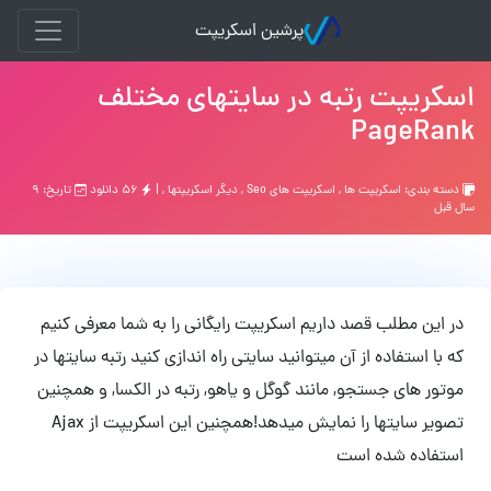
پرشین اسکریپت
اسکریپت رتبه در سایتهای مختلف
PageRank
دسته بندی:
اسکریپت ها
,
اسکریپت های Seo
,
ديگر اسكريپتها
, |
۵۶ دانلود
تاریخ: ۹
سال قبل
در این مطلب قصد داریم اسکریپت رایگانی را به شما معرفی کنیم
که با استفاده از آن میتوانید سایتی راه اندازی کنید رتبه سایتها در
موتور های جستجو, مانند گوگل و یاهو, رتبه در الکسا, و همچنین
تصویر سایتها را نمایش میدهد!همچنین این اسکریپت از Ajax
استفاده شده است