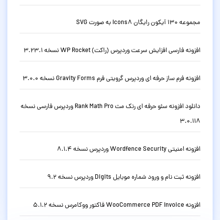
مجموعه 130 آیکون رایگان Icons8 به صورت SVG
افزونه فارسی افزایش سرعت وردپرس (راکت) WP Rocket نسخه 3.23.1
افزونه فرم ساز حرفه ای وردپرس گرویتی فرم Gravity Forms نسخه 3.0.0
دانلود افزونه سئو حرفه ای رنک مث Rank Math Pro وردپرس فارسی نسخه
3.0.118
افزونه امنیتی Wordfence Security وردپرس نسخه 8.1.4
افزونه ثبت نام و ورود شماره موبایل Digits وردپرس نسخه 9.2
افزونه WooCommerce PDF Invoice فاکتور ووکامرس نسخه 5.1.2