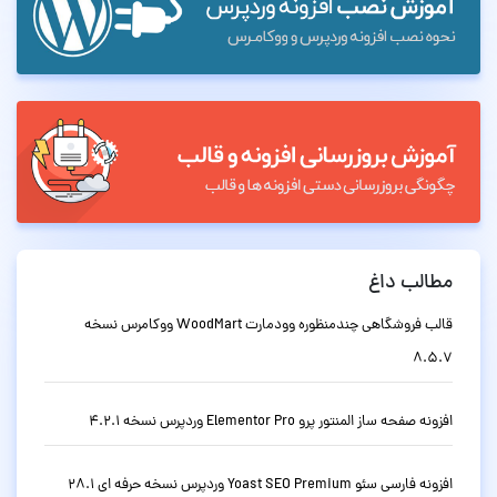
مطالب داغ
قالب فروشگاهی چندمنظوره وودمارت WoodMart ووکامرس نسخه
8.5.7
افزونه صفحه ساز المنتور پرو Elementor Pro وردپرس نسخه 4.2.1
افزونه فارسی سئو Yoast SEO Premium وردپرس نسخه حرفه ای 28.1