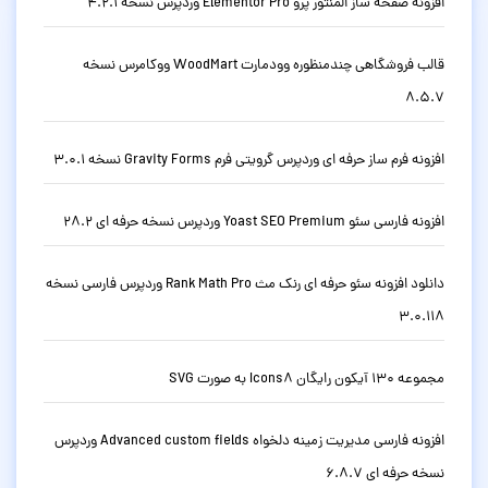
افزونه صفحه ساز المنتور پرو Elementor Pro وردپرس نسخه 4.2.1
قالب فروشگاهی چندمنظوره وودمارت WoodMart ووکامرس نسخه
8.5.7
افزونه فرم ساز حرفه ای وردپرس گرویتی فرم Gravity Forms نسخه 3.0.1
افزونه فارسی سئو Yoast SEO Premium وردپرس نسخه حرفه ای 28.2
دانلود افزونه سئو حرفه ای رنک مث Rank Math Pro وردپرس فارسی نسخه
3.0.118
مجموعه 130 آیکون رایگان Icons8 به صورت SVG
افزونه فارسی مدیریت زمینه دلخواه Advanced custom fields وردپرس
نسخه حرفه ای 6.8.7