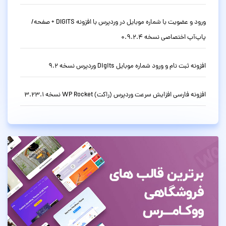
ورود و عضویت با شماره موبایل در وردپرس با افزونه DIGITS + صفحه/
پاپ‌آپ اختصاصی نسخه 0.9.2.4
افزونه ثبت نام و ورود شماره موبایل Digits وردپرس نسخه 9.2
افزونه فارسی افزایش سرعت وردپرس (راکت) WP Rocket نسخه 3.23.1