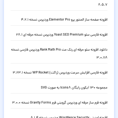
8.5.7
افزونه صفحه ساز المنتور پرو Elementor Pro وردپرس نسخه 4.2.1
افزونه فارسی سئو Yoast SEO Premium وردپرس نسخه حرفه ای 28.1
دانلود افزونه سئو حرفه ای رنک مث Rank Math Pro وردپرس فارسی نسخه
3.0.118
افزونه فارسی افزایش سرعت وردپرس (راکت) WP Rocket نسخه 3.23.1
مجموعه 130 آیکون رایگان Icons8 به صورت SVG
افزونه فرم ساز حرفه ای وردپرس گرویتی فرم Gravity Forms نسخه 3.0.0
افزونه امنیتی Wordfence Security وردپرس نسخه 8.1.4