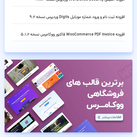
افزونه ثبت نام و ورود شماره موبایل Digits وردپرس نسخه 9.2
افزونه WooCommerce PDF Invoice فاکتور ووکامرس نسخه 5.1.2