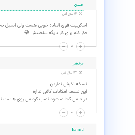
حسن
۱۲ سال قبل
اسکریپت فوق العاده خوبی هست ولی ایمیل نم
فکر کنم برای کار دیگه ساختنش 😀
۰
مرتضی
۱۳ سال قبل
نسخه آخرش ندارین
این نسخه امکانات کافی نداره
در ضمن کجا میشود نصب کرد من روی هاست نص
۰
hamid