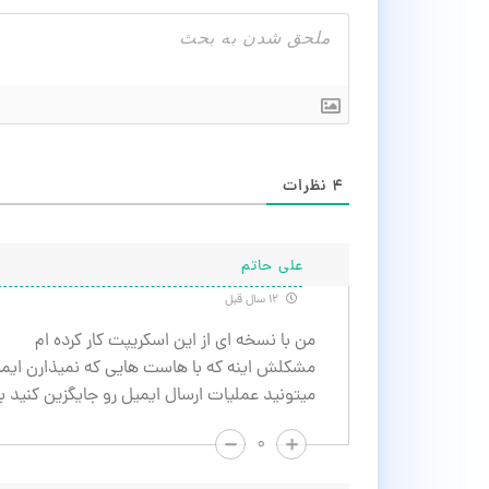
۴
نظرات
علی حاتم
۱۲ سال قبل
من با نسخه ای از این اسکریپت کار کرده ام
مشکلش اینه که با هاست هایی که نمیذارن ایمیل بدون User و Pass سرویس SMPT ارسال 
میتونید عملیات ارسال ایمیل رو جایگزین کنید با HP Mailer
۰