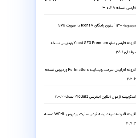
فارسی نسخه 3.0.118
مجموعه 130 آیکون رایگان Icons8 به صورت SVG
افزونه فارسی سئو Yoast SEO Premium وردپرس نسخه
حرفه ای 28.1
افزونه افزایش سرعت وبسایت Perfmatters وردپرس نسخه
2.6.6
اسکریپت آزمون آنلاین اینترنتی ProQuiz نسخه 2.0.2
افزونه قدرتمند چند زبانه کردن سایت وردپرس WPML نسخه
4.9.6