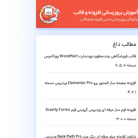
مطالب داغ
قالب فروشگاهی چندمنظوره وودمارت WoodMart ووکامرس
نسخه 8.5.7
افزونه صفحه ساز المنتور پرو Elementor Pro وردپرس نسخه
4.2.1
افزونه فرم ساز حرفه ای وردپرس گرویتی فرم Gravity Forms
نسخه 3.0.0
دانلود افزونه سئو حرفه ای رنک مث Rank Math Pro وردپرس