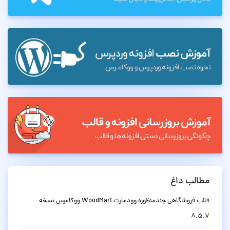
مطالب داغ
قالب فروشگاهی چندمنظوره وودمارت WoodMart ووکامرس نسخه
8.5.7