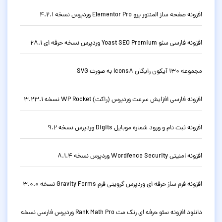
افزونه صفحه ساز المنتور پرو Elementor Pro وردپرس نسخه 4.2.1
افزونه فارسی سئو Yoast SEO Premium وردپرس نسخه حرفه ای 28.1
مجموعه 130 آیکون رایگان Icons8 به صورت SVG
افزونه فارسی افزایش سرعت وردپرس (راکت) WP Rocket نسخه 3.23.1
افزونه ثبت نام و ورود شماره موبایل Digits وردپرس نسخه 9.2
افزونه امنیتی Wordfence Security وردپرس نسخه 8.1.4
افزونه فرم ساز حرفه ای وردپرس گرویتی فرم Gravity Forms نسخه 3.0.0
دانلود افزونه سئو حرفه ای رنک مث Rank Math Pro وردپرس فارسی نسخه