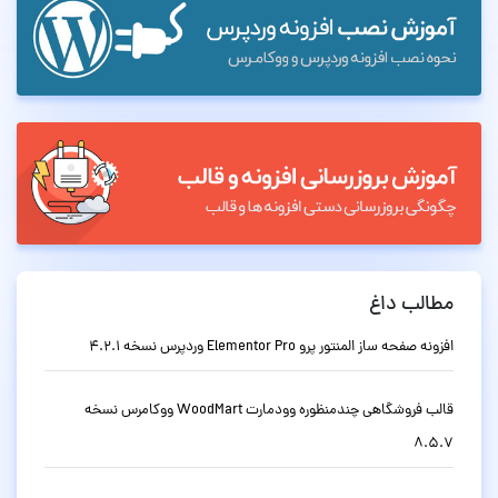
مطالب داغ
افزونه صفحه ساز المنتور پرو Elementor Pro وردپرس نسخه 4.2.1
قالب فروشگاهی چندمنظوره وودمارت WoodMart ووکامرس نسخه
8.5.7