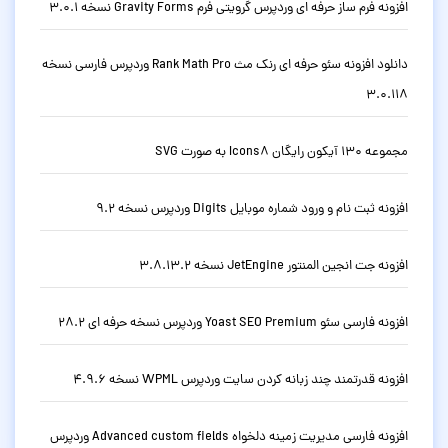
افزونه فرم ساز حرفه ای وردپرس گرویتی فرم Gravity Forms نسخه 3.0.1
دانلود افزونه سئو حرفه ای رنک مث Rank Math Pro وردپرس فارسی نسخه
3.0.118
مجموعه 130 آیکون رایگان Icons8 به صورت SVG
افزونه ثبت نام و ورود شماره موبایل Digits وردپرس نسخه 9.2
افزونه جت انجین المنتور JetEngine نسخه 3.8.13.2
افزونه فارسی سئو Yoast SEO Premium وردپرس نسخه حرفه ای 28.2
افزونه قدرتمند چند زبانه کردن سایت وردپرس WPML نسخه 4.9.6
افزونه فارسی مدیریت زمینه دلخواه Advanced custom fields وردپرس