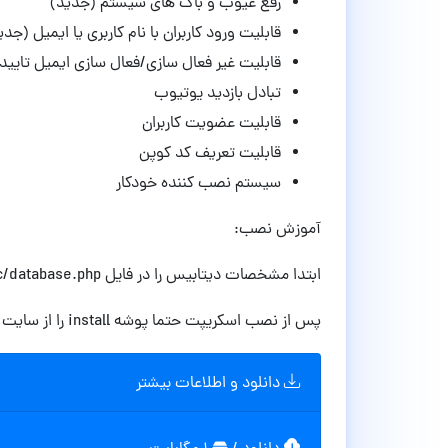
رفع عیوب و باگ های سیستم (جدید)
قابلیت ورود کاربران با نام کاربری یا ایمیل (جدی
قابلیت غیر فعال سازی/فعال سازی ایمیل تایی
تبادل بازدید یوتیوب
قابلیت عضویت کاربران
قابلیت تعریف کد کوپن
سیستم نصب کننده خودکار
آموزش نصب:
ابتدا مشخصات دیتابیس را در فایل inc/database.php وارد کنید. سپس پوشه install را اجرا کنید
پس از نصب اسکریپت حتما پوشه install را از سایت حذف کنید
دانلود و اطلاعات بیشتر