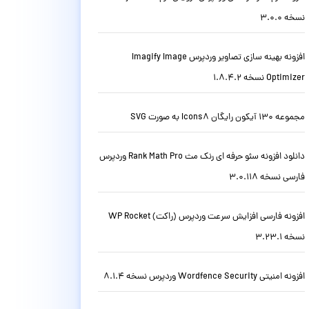
نسخه 3.0.0
افزونه بهینه سازی تصاویر وردپرس Imagify Image
Optimizer نسخه 1.8.4.2
مجموعه 130 آیکون رایگان Icons8 به صورت SVG
دانلود افزونه سئو حرفه ای رنک مث Rank Math Pro وردپرس
فارسی نسخه 3.0.118
افزونه فارسی افزایش سرعت وردپرس (راکت) WP Rocket
نسخه 3.23.1
افزونه امنیتی Wordfence Security وردپرس نسخه 8.1.4