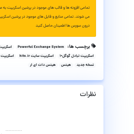
تمامی افزونه ها و قالب های موجود در پرشین اسکریپت به ص
می شوند. تمامی منابع و فایل های موجود در پرشین اسکریپ
درون سورس ها اطمینان حاصل کنید
برچسب ها:
Powerful Exchange System
اسکریپت 
اسکریپت تبادل گوگل+۱
اسکریپت سایت hits.ir
اسکریپت 
نسخه جدید
هیتس
هیتس دات ای ار
نظرات