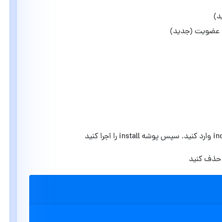
د)
د عضویت (جدید)