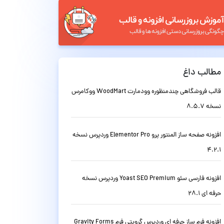
مطالب داغ
قالب فروشگاهی چندمنظوره وودمارت WoodMart ووکامرس
نسخه 8.5.7
افزونه صفحه ساز المنتور پرو Elementor Pro وردپرس نسخه
4.2.1
افزونه فارسی سئو Yoast SEO Premium وردپرس نسخه
حرفه ای 28.1
افزونه فرم ساز حرفه ای وردپرس گرویتی فرم Gravity Forms