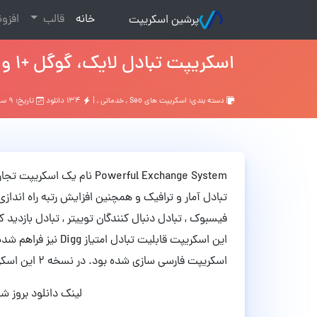
(current)
خانه
قالب
افزو
پرشین اسکریپت
اسکریپت تبادل لایک، گوگل +1 و بازدید Powerful Exchange System نسخه 2
دسته بندی:
اسکریپت های Seo
,
خدماتی
, |
۱۳۴ دانلود
تاریخ: ۹ سال قبل
Powerful Exchange System ن
فیسبوک , تبادل دنبال کنندگان توییتر , تبادل بازدید 
اسکریپت فارسی سازی شده بود. در نسخه 2 این اسکریپت تمامی باگ ها و عیب های نسخه قبلی رفع شده است.
لینک دانلود بروز شد (۹۱/۰۲/۱۵ – ساعت ۶