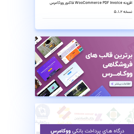
افزونه WooCommerce PDF Invoice فاکتور ووکامرس
نسخه 5.1.2