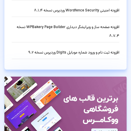
افزونه امنیتی Wordfence Security وردپرس نسخه 8.1.4
افزونه صفحه ساز و ویرایشگر دیداری WPBakery Page Builder نسخه
8.7.4
افزونه ثبت نام و ورود شماره موبایل Digits وردپرس نسخه 9.2