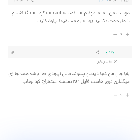
پاسخ به
هادی
۱۰ سال قبل
دوست من ، ما میدونیم rar نمیشه extract کرد. rar گذاشتیم
شما زحمت بکشید پوشه رو مستقیما اپلود کنید.
۰
هادی
۱۰ سال قبل
بابا جان من کجا دیدین پسوند فایل اپلودی rar باشه همه جا زی
میگذارن توی هاست فایل rar نمیشه استخراج کرد جناب
۰