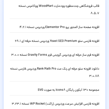
قالب فروشگاهی چندمنظوره وودمارت WoodMart ووکامرس نسخه
8.5.7
افزونه صفحه ساز المنتور پرو Elementor Pro وردپرس نسخه 4.2.1
افزونه فارسی سئو Yoast SEO Premium وردپرس نسخه حرفه ای 28.1
افزونه فرم ساز حرفه ای وردپرس گرویتی فرم Gravity Forms نسخه 3.0.0
دانلود افزونه سئو حرفه ای رنک مث Rank Math Pro وردپرس فارسی نسخه
3.0.118
مجموعه 130 آیکون رایگان Icons8 به صورت SVG
افزونه فارسی افزایش سرعت وردپرس (راکت) WP Rocket نسخه 3.23.1