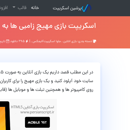
(current)
خانه
قالب
افزو
پرشین اسکریپت
اسکریپت بازی مهیج زامبی ها به صورت
دسته بندی:
بازي انلاين
,
جاوا اسکریپت/ایجکس
, |
۲۹۵ دانلود
تاریخ: ۹ سا
سایت خود آپلود کنید و یک بازی مهیج را برای کاربران خ
روی کامپیوتر ها و همچنین تبلت ها و موبایل ها (قابلی