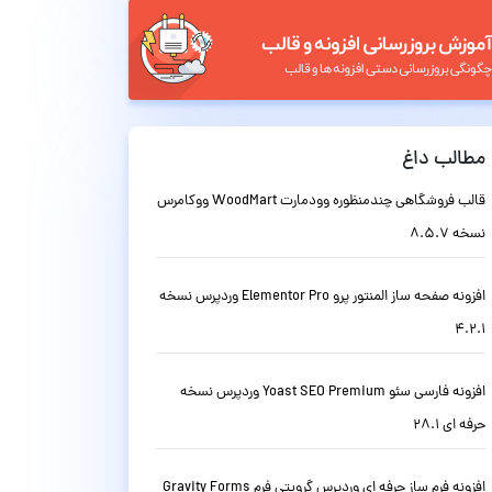
مطالب داغ
قالب فروشگاهی چندمنظوره وودمارت WoodMart ووکامرس
نسخه 8.5.7
افزونه صفحه ساز المنتور پرو Elementor Pro وردپرس نسخه
4.2.1
افزونه فارسی سئو Yoast SEO Premium وردپرس نسخه
حرفه ای 28.1
افزونه فرم ساز حرفه ای وردپرس گرویتی فرم Gravity Forms