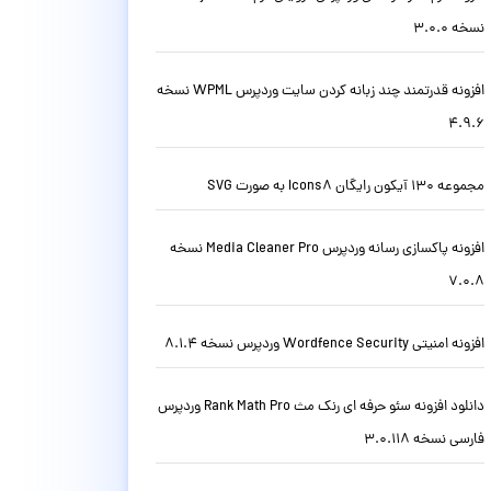
نسخه 3.0.0
افزونه قدرتمند چند زبانه کردن سایت وردپرس WPML نسخه
4.9.6
مجموعه 130 آیکون رایگان Icons8 به صورت SVG
افزونه پاکسازی رسانه وردپرس Media Cleaner Pro نسخه
7.0.8
افزونه امنیتی Wordfence Security وردپرس نسخه 8.1.4
دانلود افزونه سئو حرفه ای رنک مث Rank Math Pro وردپرس
فارسی نسخه 3.0.118