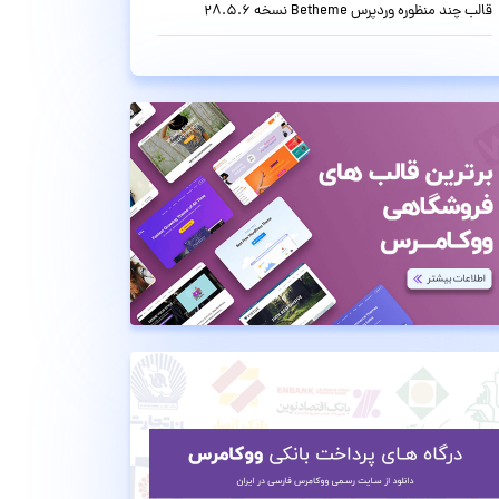
قالب چند منظوره وردپرس Betheme نسخه 28.5.6