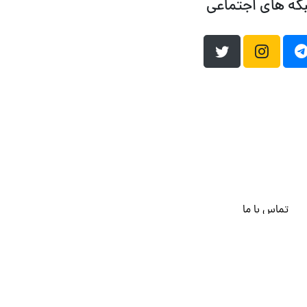
که های اجتماعی
تماس با ما
هاست وردپرس
فراداده