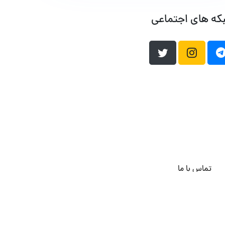
که های اجتماعی
تماس با ما
هاست وردپرس
فراداده