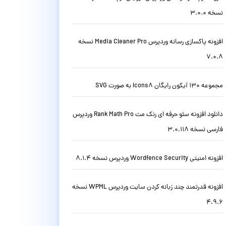
نسخه 3.0.0
افزونه پاکسازی رسانه وردپرس Media Cleaner Pro نسخه
7.0.8
مجموعه 130 آیکون رایگان Icons8 به صورت SVG
دانلود افزونه سئو حرفه ای رنک مث Rank Math Pro وردپرس
فارسی نسخه 3.0.118
افزونه امنیتی Wordfence Security وردپرس نسخه 8.1.4
افزونه قدرتمند چند زبانه کردن سایت وردپرس WPML نسخه
4.9.6