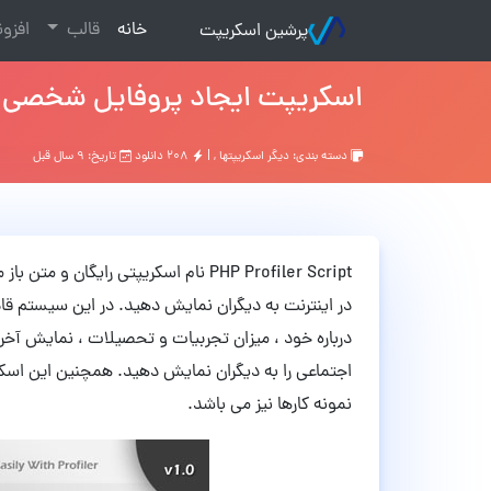
(current)
خانه
قالب
افزو
پرشین اسکریپت
اسکریپت ایجاد پروفایل شخصی PHP Profiler
دسته بندی:
ديگر اسكريپتها
, |
۲۰۸ دانلود
تاریخ: ۹ سال قبل
PHP Profiler Script نام اسکریپتی رای
در اینترنت به دیگران نمایش دهید. در این سیستم قا
اجتماعی را به دیگران نمایش دهید. همچنین این اسکر
نمونه کارها نیز می باشد.