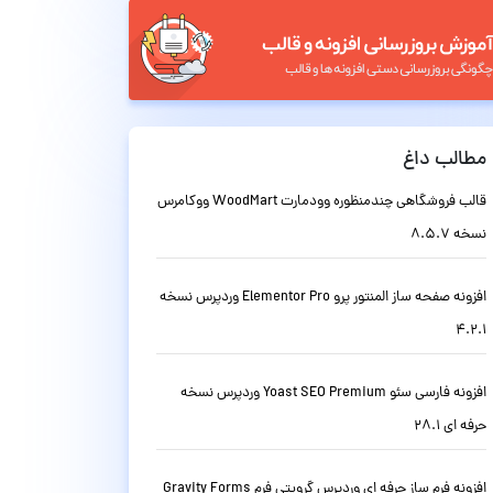
مطالب داغ
قالب فروشگاهی چندمنظوره وودمارت WoodMart ووکامرس
نسخه 8.5.7
افزونه صفحه ساز المنتور پرو Elementor Pro وردپرس نسخه
4.2.1
افزونه فارسی سئو Yoast SEO Premium وردپرس نسخه
حرفه ای 28.1
افزونه فرم ساز حرفه ای وردپرس گرویتی فرم Gravity Forms