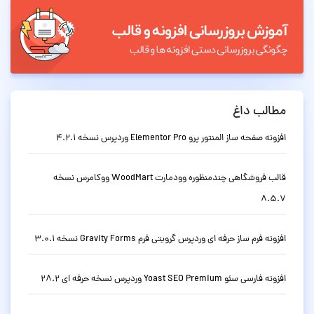
مطالب داغ
افزونه صفحه ساز المنتور پرو Elementor Pro وردپرس نسخه 4.2.1
قالب فروشگاهی چندمنظوره وودمارت WoodMart ووکامرس نسخه
8.5.7
افزونه فرم ساز حرفه ای وردپرس گرویتی فرم Gravity Forms نسخه 3.0.1
افزونه فارسی سئو Yoast SEO Premium وردپرس نسخه حرفه ای 28.2