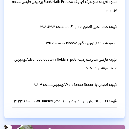
دانلود افزونه سئو حرفه ای رنک مث Rank Math Pro وردپرس فارسی نسخه
3.0.118
افزونه جت انجین المنتور JetEngine نسخه 3.8.13.2
مجموعه 130 آیکون رایگان Icons8 به صورت SVG
افزونه فارسی مدیریت زمینه دلخواه Advanced custom fields وردپرس
نسخه حرفه ای 6.8.7
افزونه امنیتی Wordfence Security وردپرس نسخه 8.1.4
افزونه فارسی افزایش سرعت وردپرس (راکت) WP Rocket نسخه 3.23.1