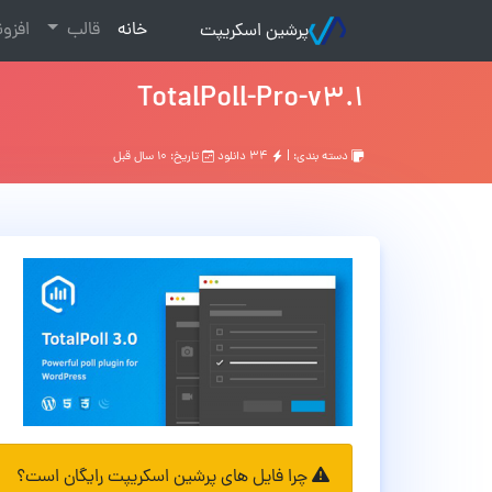
(current)
خانه
قالب
افزو
پرشین اسکریپت
TotalPoll-Pro-v3.1
دسته بندی: |
۳۴ دانلود
تاریخ: ۱۰ سال قبل
چرا فایل های پرشین اسکریپت رایگان است؟