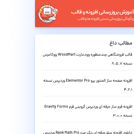
مطالب داغ
قالب فروشگاهی چندمنظوره وودمارت WoodMart ووکامرس
نسخه 8.5.7
افزونه صفحه ساز المنتور پرو Elementor Pro وردپرس نسخه
4.2.1
افزونه فرم ساز حرفه ای وردپرس گرویتی فرم Gravity Forms
نسخه 3.0.0
دانلود افزونه سئو حرفه ای رنک مث Rank Math Pro وردپرس