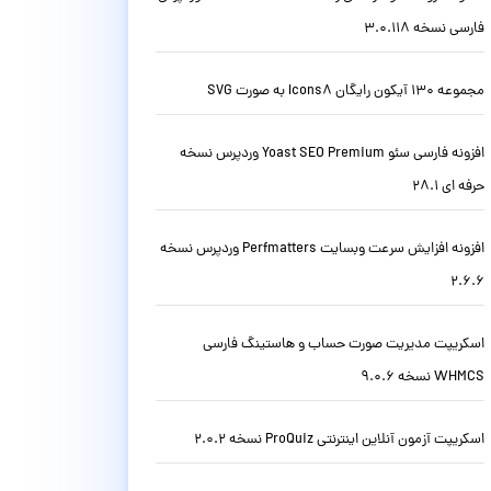
فارسی نسخه 3.0.118
مجموعه 130 آیکون رایگان Icons8 به صورت SVG
افزونه فارسی سئو Yoast SEO Premium وردپرس نسخه
حرفه ای 28.1
افزونه افزایش سرعت وبسایت Perfmatters وردپرس نسخه
2.6.6
اسکریپت مدیریت صورت حساب و هاستینگ فارسی
WHMCS نسخه 9.0.6
اسکریپت آزمون آنلاین اینترنتی ProQuiz نسخه 2.0.2