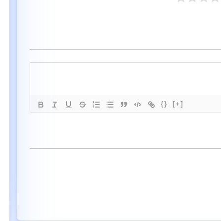
{}
[+]