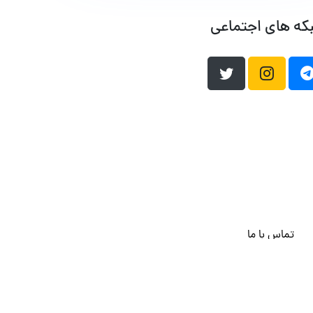
که های اجتماعی
تماس با ما
هاست وردپرس
فراداده