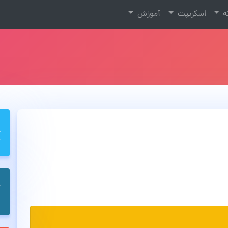
نه
اسکریپت
آموزش