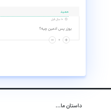
حمید
۱۰ سال قبل
یوزر پس ادمین چیه؟
۰
داستان ما...