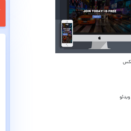
جکس
ویدئو