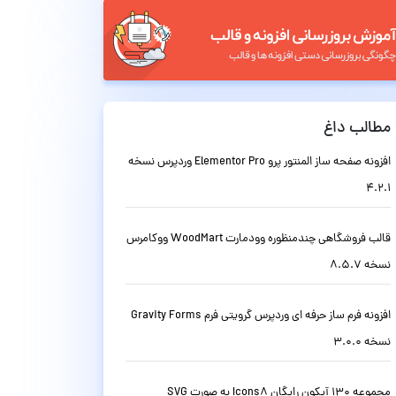
مطالب داغ
افزونه صفحه ساز المنتور پرو Elementor Pro وردپرس نسخه
4.2.1
قالب فروشگاهی چندمنظوره وودمارت WoodMart ووکامرس
نسخه 8.5.7
افزونه فرم ساز حرفه ای وردپرس گرویتی فرم Gravity Forms
نسخه 3.0.0
مجموعه 130 آیکون رایگان Icons8 به صورت SVG