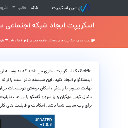
(current)
خانه
قالب
افزو
پرشین اسکریپت
اسکریپت ایجاد شبکه اجتماعی سلفی Selfie نسخه
دسته بندی:
اسکریپت های Clone
,
جامعه مجازی
, |
۱۸۹ دانلود
تاریخ: ۹ 
Selfie یک اسکریپت تجاری می باشد که به وسیله 
اینستاگرام ایجاد کنید. این سیستم قادر است با ارائه
نهایت تصویر یا ویدئو ، امکان نوشتن توضیحات درباره
دنبال کردن دیگران و یا شروع گفتگو با آن ها ، قاب
برای وب سایت شما باشد. امکانات و قابلیت های کلی 