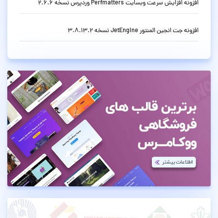
افزونه افزایش سرعت وبسایت Perfmatters وردپرس نسخه 2.6.6
افزونه جت انجین المنتور JetEngine نسخه 3.8.13.2