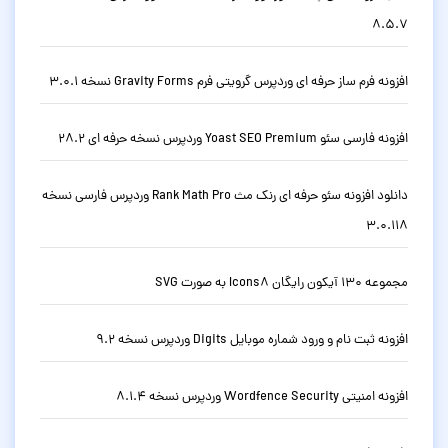
8.5.7
افزونه فرم ساز حرفه ای وردپرس گرویتی فرم Gravity Forms نسخه 3.0.1
افزونه فارسی سئو Yoast SEO Premium وردپرس نسخه حرفه ای 28.2
دانلود افزونه سئو حرفه ای رنک مث Rank Math Pro وردپرس فارسی نسخه
3.0.118
مجموعه 130 آیکون رایگان Icons8 به صورت SVG
افزونه ثبت نام و ورود شماره موبایل Digits وردپرس نسخه 9.2
افزونه امنیتی Wordfence Security وردپرس نسخه 8.1.4