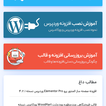
مطالب داغ
افزونه صفحه ساز المنتور پرو Elementor Pro وردپرس نسخه 4.2.1
قالب فروشگاهی چندمنظوره وودمارت WoodMart ووکامرس نسخه