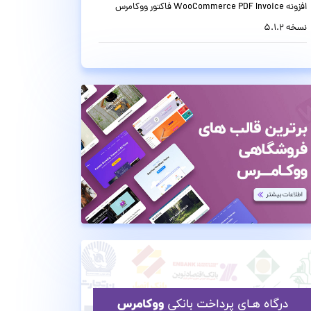
افزونه WooCommerce PDF Invoice فاکتور ووکامرس
نسخه 5.1.2