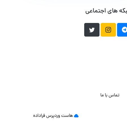
که های اجتماعی
تماس با ما
هاست وردپرس
فراداده