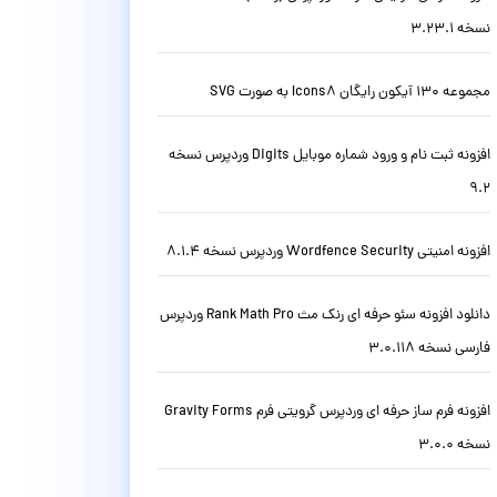
نسخه 3.23.1
مجموعه 130 آیکون رایگان Icons8 به صورت SVG
افزونه ثبت نام و ورود شماره موبایل Digits وردپرس نسخه
9.2
افزونه امنیتی Wordfence Security وردپرس نسخه 8.1.4
دانلود افزونه سئو حرفه ای رنک مث Rank Math Pro وردپرس
فارسی نسخه 3.0.118
افزونه فرم ساز حرفه ای وردپرس گرویتی فرم Gravity Forms
نسخه 3.0.0