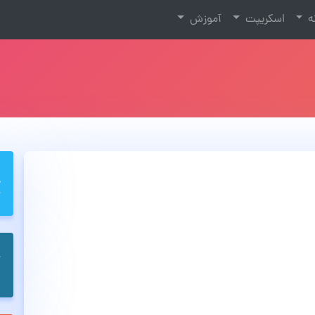
نه
اسکریپت
آموزش