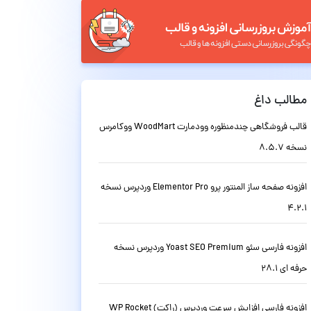
مطالب داغ
قالب فروشگاهی چندمنظوره وودمارت WoodMart ووکامرس
نسخه 8.5.7
افزونه صفحه ساز المنتور پرو Elementor Pro وردپرس نسخه
4.2.1
افزونه فارسی سئو Yoast SEO Premium وردپرس نسخه
حرفه ای 28.1
افزونه فارسی افزایش سرعت وردپرس (راکت) WP Rocket