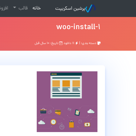
(current)
خانه
قالب
افزو
پرشین اسکریپت
woo-install-1
دسته بندی: |
۱۱ دانلود
تاریخ: ۱۰ سال قبل