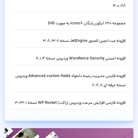
3.0.118
مجموعه 130 آیکون رایگان Icons8 به صورت SVG
افزونه جت انجین المنتور JetEngine نسخه 3.8.13.2
افزونه امنیتی Wordfence Security وردپرس نسخه 8.1.4
افزونه فارسی مدیریت زمینه دلخواه Advanced custom fields وردپرس
نسخه حرفه ای 6.8.7
افزونه فارسی افزایش سرعت وردپرس (راکت) WP Rocket نسخه 3.23.1