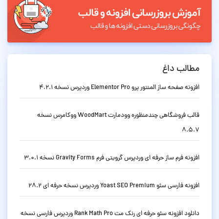
مطالب داغ
افزونه صفحه ساز المنتور پرو Elementor Pro وردپرس نسخه 4.2.1
قالب فروشگاهی چندمنظوره وودمارت WoodMart ووکامرس نسخه
8.5.7
افزونه فرم ساز حرفه ای وردپرس گرویتی فرم Gravity Forms نسخه 3.0.1
افزونه فارسی سئو Yoast SEO Premium وردپرس نسخه حرفه ای 28.2
دانلود افزونه سئو حرفه ای رنک مث Rank Math Pro وردپرس فارسی نسخه