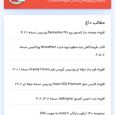
مطالب داغ
افزونه صفحه ساز المنتور پرو Elementor Pro وردپرس نسخه 4.2.1
قالب فروشگاهی چندمنظوره وودمارت WoodMart ووکامرس نسخه
8.5.7
افزونه فرم ساز حرفه ای وردپرس گرویتی فرم Gravity Forms نسخه 3.0.1
افزونه فارسی سئو Yoast SEO Premium وردپرس نسخه حرفه ای 28.2
افزونه جت انجین المنتور JetEngine نسخه 3.8.13.2
مجموعه 130 آیکون رایگان Icons8 به صورت SVG