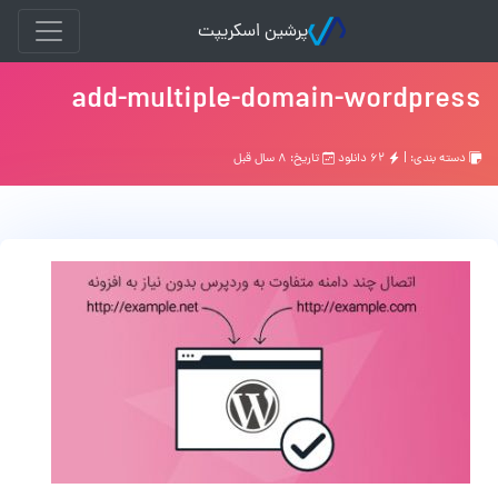
پرشین اسکریپت
add-multiple-domain-wordpress
دسته بندی: |
۶۲ دانلود
تاریخ: ۸ سال قبل