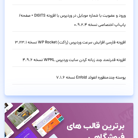
ورود و عضویت با شماره موبایل در وردپرس با افزونه DIGITS + صفحه/
پاپ‌آپ اختصاصی نسخه 0.9.2.4
افزونه فارسی افزایش سرعت وردپرس (راکت) WP Rocket نسخه 3.23.1
افزونه قدرتمند چند زبانه کردن سایت وردپرس WPML نسخه 4.9.6
پوسته چندمنظوره انفولد Enfold نسخه 7.1.6