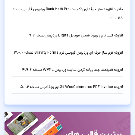
دانلود افزونه سئو حرفه ای رنک مث Rank Math Pro وردپرس فارسی نسخه
3.0.118
افزونه ثبت نام و ورود شماره موبایل Digits وردپرس نسخه 9.2
افزونه فرم ساز حرفه ای وردپرس گرویتی فرم Gravity Forms نسخه 3.0.0
افزونه قدرتمند چند زبانه کردن سایت وردپرس WPML نسخه 4.9.6
افزونه WooCommerce PDF Invoice فاکتور ووکامرس نسخه 5.1.2