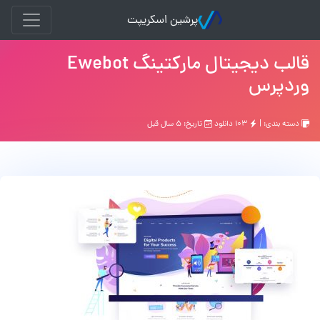
پرشین اسکریپت
قالب دیجیتال مارکتینگ Ewebot
وردپرس
دسته بندی: |
۱۰۳ دانلود
تاریخ: ۵ سال قبل