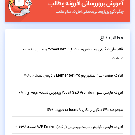
مطالب داغ
قالب فروشگاهی چندمنظوره وودمارت WoodMart ووکامرس نسخه
8.5.7
افزونه صفحه ساز المنتور پرو Elementor Pro وردپرس نسخه 4.2.1
افزونه فارسی سئو Yoast SEO Premium وردپرس نسخه حرفه ای 28.1
مجموعه 130 آیکون رایگان Icons8 به صورت SVG
افزونه فارسی افزایش سرعت وردپرس (راکت) WP Rocket نسخه 3.23.1