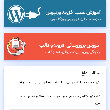
مطالب داغ
افزونه صفحه ساز المنتور پرو Elementor Pro وردپرس نسخه 4.2.1
قالب فروشگاهی چندمنظوره وودمارت WoodMart ووکامرس نسخه
8.5.7