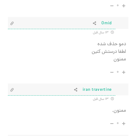
۰
Omid
۱۳ سال قبل
دمو حذف شده
لطفا درستش کنین
ممنون
۰
iran travertine
۱۳ سال قبل
ممنون.
۰