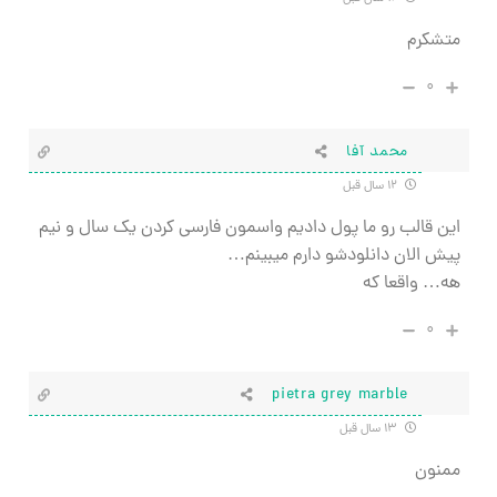
متشکرم
۰
محمد آفا
۱۲ سال قبل
این قالب رو ما پول دادیم واسمون فارسی کردن یک سال و نیم
پیش الان دانلودشو دارم میبینم…
هه… واقعا که
۰
pietra grey marble
۱۳ سال قبل
ممنون