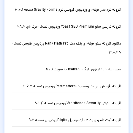
افزونه فرم ساز حرفه ای وردپرس گرویتی فرم Gravity Forms نسخه 3.0.1
افزونه فارسی سئو Yoast SEO Premium وردپرس نسخه حرفه ای 28.2
دانلود افزونه سئو حرفه ای رنک مث Rank Math Pro وردپرس فارسی نسخه
3.0.118
مجموعه 130 آیکون رایگان Icons8 به صورت SVG
افزونه افزایش سرعت وبسایت Perfmatters وردپرس نسخه 2.6.6
افزونه امنیتی Wordfence Security وردپرس نسخه 8.1.4
افزونه ثبت نام و ورود شماره موبایل Digits وردپرس نسخه 9.2