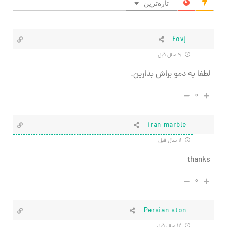
تازه‌ترین
fovj
۹ سال قبل
لطفا یه دمو براش بذارین.
۰
iran marble
۱۱ سال قبل
thanks
۰
Persian ston
۱۲ سال قبل