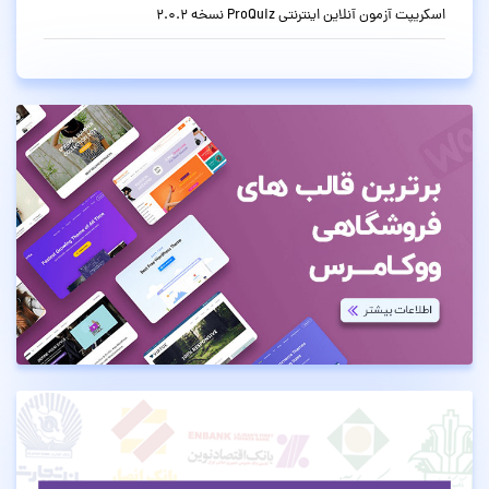
اسکریپت آزمون آنلاین اینترنتی ProQuiz نسخه 2.0.2