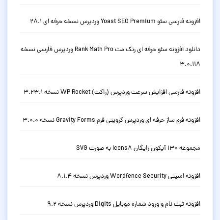
افزونه فارسی سئو Yoast SEO Premium وردپرس نسخه حرفه ای 28.1
دانلود افزونه سئو حرفه ای رنک مث Rank Math Pro وردپرس فارسی نسخه
3.0.118
افزونه فارسی افزایش سرعت وردپرس (راکت) WP Rocket نسخه 3.23.1
افزونه فرم ساز حرفه ای وردپرس گرویتی فرم Gravity Forms نسخه 3.0.0
مجموعه 130 آیکون رایگان Icons8 به صورت SVG
افزونه امنیتی Wordfence Security وردپرس نسخه 8.1.4
افزونه ثبت نام و ورود شماره موبایل Digits وردپرس نسخه 9.2