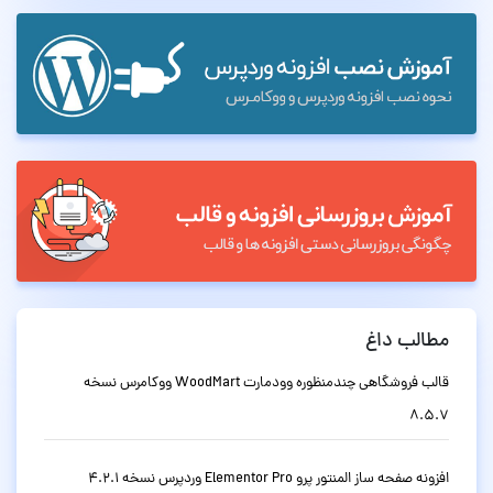
مطالب داغ
قالب فروشگاهی چندمنظوره وودمارت WoodMart ووکامرس نسخه
8.5.7
افزونه صفحه ساز المنتور پرو Elementor Pro وردپرس نسخه 4.2.1