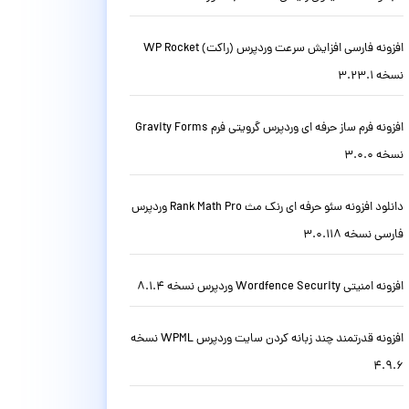
افزونه فارسی افزایش سرعت وردپرس (راکت) WP Rocket
نسخه 3.23.1
افزونه فرم ساز حرفه ای وردپرس گرویتی فرم Gravity Forms
نسخه 3.0.0
دانلود افزونه سئو حرفه ای رنک مث Rank Math Pro وردپرس
فارسی نسخه 3.0.118
افزونه امنیتی Wordfence Security وردپرس نسخه 8.1.4
افزونه قدرتمند چند زبانه کردن سایت وردپرس WPML نسخه
4.9.6