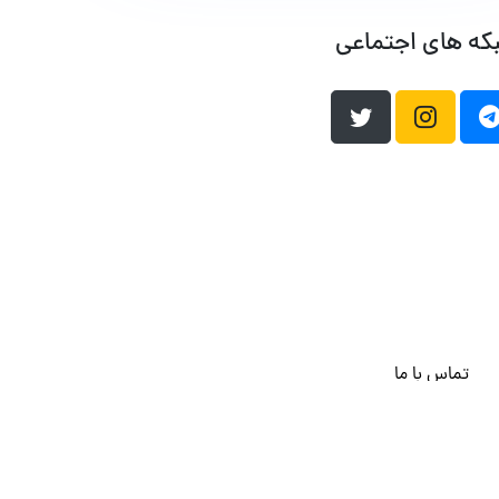
که های اجتماعی
تماس با ما
هاست وردپرس
فراداده