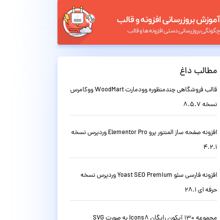
مطالب داغ
قالب فروشگاهی چندمنظوره وودمارت WoodMart ووکامرس
نسخه 8.5.7
افزونه صفحه ساز المنتور پرو Elementor Pro وردپرس نسخه
4.2.1
افزونه فارسی سئو Yoast SEO Premium وردپرس نسخه
حرفه ای 28.1
مجموعه 130 آیکون رایگان Icons8 به صورت SVG