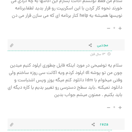
سلام من فقط تونستم اكانت بسازم اين اكانتها به چه دردي مي
خورند نحوه كار كردن با اين اسكريپت رو قرار بديد لطفا,برنامه
نويسها هميشه يه help كنار برنامه اي كه مي سازن قرار مي دن
۰
مجتبی
۱۳ سال قبل
سلام یه توضیحی در مورد اینکه فایل چطوری اپلود کنیم میدین
چون من تو پوشه dl اپلود کردم ویه اکانت سی روزه ساختم ولی
وقتی میخوام با idm دانلود کنم میگه یوزر وپس اشتباست و
دانلود نمیکنه .باید سطح دسترسی رو تغییر بدیم یا کاره دیگه ای
باید بکنیم . ممنون میشم جواب بدین
۰
reza