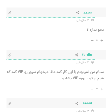
محمد
۱۳ سال قبل
دمو نداره ؟
۰
fardin
۱۳ سال قبل
سلام من نمیتونم با این کار کنم مثلا میخوام سرور رو VIP کنم که
هر چی تو سروره VIP بشه و …
۰
saeed
۱۳ سال قبل