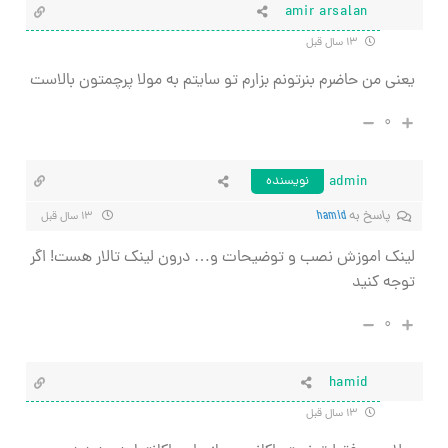
amir arsalan
۱۳ سال قبل
یعنی من حاضرم بنرتونم بزارم تو سایتم به مولا پرچمتون بالاست
۰
admin
نویسنده
پاسخ به
hamid
۱۳ سال قبل
لینک اموزش نصب و توضیحات و… درون لینک تالار هست! اگر
توجه کنید
۰
hamid
۱۳ سال قبل