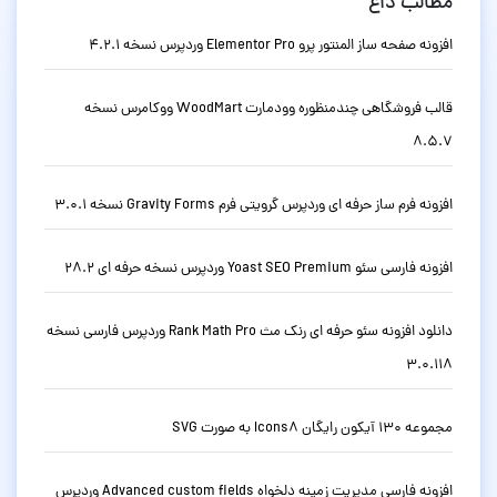
مطالب داغ
افزونه صفحه ساز المنتور پرو Elementor Pro وردپرس نسخه 4.2.1
قالب فروشگاهی چندمنظوره وودمارت WoodMart ووکامرس نسخه
8.5.7
افزونه فرم ساز حرفه ای وردپرس گرویتی فرم Gravity Forms نسخه 3.0.1
افزونه فارسی سئو Yoast SEO Premium وردپرس نسخه حرفه ای 28.2
دانلود افزونه سئو حرفه ای رنک مث Rank Math Pro وردپرس فارسی نسخه
3.0.118
مجموعه 130 آیکون رایگان Icons8 به صورت SVG
افزونه فارسی مدیریت زمینه دلخواه Advanced custom fields وردپرس