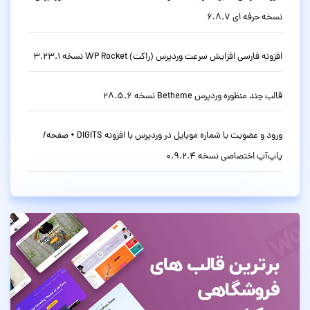
نسخه حرفه ای 6.8.7
افزونه فارسی افزایش سرعت وردپرس (راکت) WP Rocket نسخه 3.23.1
قالب چند منظوره وردپرس Betheme نسخه 28.5.6
ورود و عضویت با شماره موبایل در وردپرس با افزونه DIGITS + صفحه/
پاپ‌آپ اختصاصی نسخه 0.9.2.4