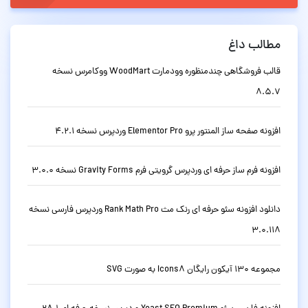
مطالب داغ
قالب فروشگاهی چندمنظوره وودمارت WoodMart ووکامرس نسخه
8.5.7
افزونه صفحه ساز المنتور پرو Elementor Pro وردپرس نسخه 4.2.1
افزونه فرم ساز حرفه ای وردپرس گرویتی فرم Gravity Forms نسخه 3.0.0
دانلود افزونه سئو حرفه ای رنک مث Rank Math Pro وردپرس فارسی نسخه
3.0.118
مجموعه 130 آیکون رایگان Icons8 به صورت SVG