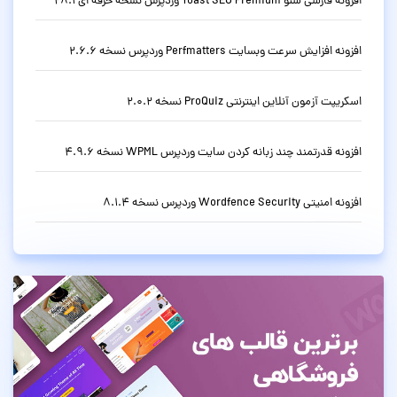
افزونه فارسی سئو Yoast SEO Premium وردپرس نسخه حرفه ای 28.1
افزونه افزایش سرعت وبسایت Perfmatters وردپرس نسخه 2.6.6
اسکریپت آزمون آنلاین اینترنتی ProQuiz نسخه 2.0.2
افزونه قدرتمند چند زبانه کردن سایت وردپرس WPML نسخه 4.9.6
افزونه امنیتی Wordfence Security وردپرس نسخه 8.1.4