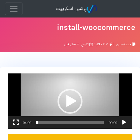
پرشین اسکریپت
install-woocommerce
دسته بندی: |
۳۷ دانلود
تاریخ: ۱۲ سال قبل
نمایشگر
ویدیو
04:00
00:00