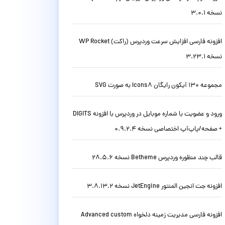
نسخه 3.0.1
افزونه فارسی افزایش سرعت وردپرس (راکت) WP Rocket
نسخه 3.23.1
مجموعه 130 آیکون رایگان Icons8 به صورت SVG
ورود و عضویت با شماره موبایل در وردپرس با افزونه DIGITS
+ صفحه/پاپ‌آپ اختصاصی نسخه 0.9.2.4
قالب چند منظوره وردپرس Betheme نسخه 28.5.6
افزونه جت انجین المنتور JetEngine نسخه 3.8.13.2
افزونه فارسی مدیریت زمینه دلخواه Advanced custom