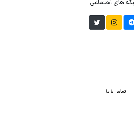
که های اجتماعی
تماس با ما
هاست وردپرس
فراداده