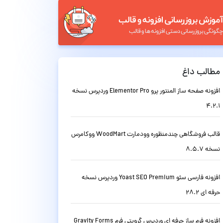
مطالب داغ
افزونه صفحه ساز المنتور پرو Elementor Pro وردپرس نسخه
4.2.1
قالب فروشگاهی چندمنظوره وودمارت WoodMart ووکامرس
نسخه 8.5.7
افزونه فارسی سئو Yoast SEO Premium وردپرس نسخه
حرفه ای 28.2
افزونه فرم ساز حرفه ای وردپرس گرویتی فرم Gravity Forms