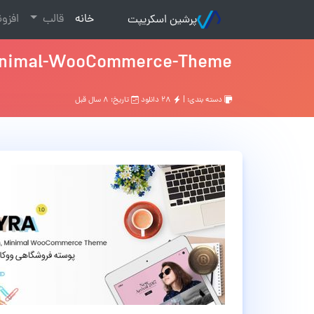
(current)
خانه
قالب
افزو
پرشین اسکریپت
Minimal-WooCommerce-Theme
دسته بندی: |
۲۸ دانلود
تاریخ: ۸ سال قبل