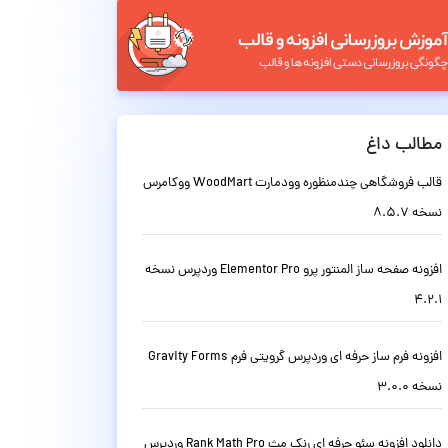
مطالب داغ
قالب فروشگاهی چندمنظوره وودمارت WoodMart ووکامرس
نسخه 8.5.7
افزونه صفحه ساز المنتور پرو Elementor Pro وردپرس نسخه
4.2.1
افزونه فرم ساز حرفه ای وردپرس گرویتی فرم Gravity Forms
نسخه 3.0.0
دانلود افزونه سئو حرفه ای رنک مث Rank Math Pro وردپرس