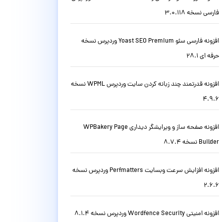
فارسی نسخه 3.0.118
افزونه فارسی سئو Yoast SEO Premium وردپرس نسخه
حرفه ای 28.1
افزونه قدرتمند چند زبانه کردن سایت وردپرس WPML نسخه
4.9.6
افزونه صفحه ساز و ویرایشگر دیداری WPBakery Page
Builder نسخه 8.7.4
افزونه افزایش سرعت وبسایت Perfmatters وردپرس نسخه
2.6.6
افزونه امنیتی Wordfence Security وردپرس نسخه 8.1.4