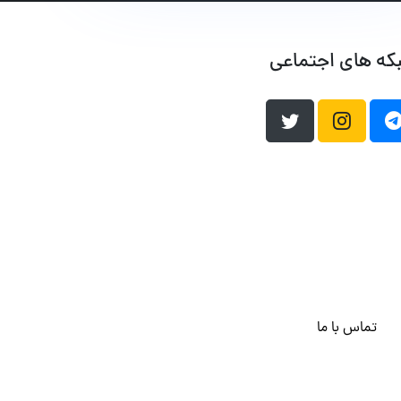
که های اجتماعی
تماس با ما
هاست وردپرس
فراداده