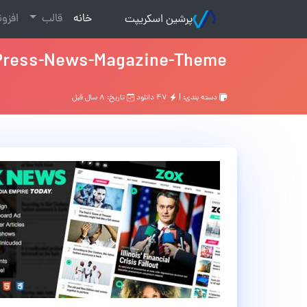
(current)
خانه
قالب
افزو
پرشین اسکریپت
ress-News-Magazine-Theme
دسته بندی: |
۴۷ دانلود
تاریخ: ۸ سال قبل