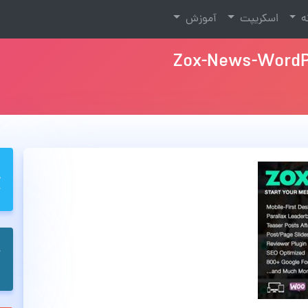
نه
اسکریپت
آموزش
Zox-News-WordP