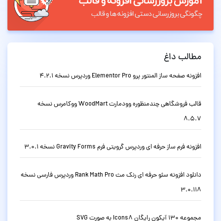
مطالب داغ
افزونه صفحه ساز المنتور پرو Elementor Pro وردپرس نسخه 4.2.1
قالب فروشگاهی چندمنظوره وودمارت WoodMart ووکامرس نسخه
8.5.7
افزونه فرم ساز حرفه ای وردپرس گرویتی فرم Gravity Forms نسخه 3.0.1
دانلود افزونه سئو حرفه ای رنک مث Rank Math Pro وردپرس فارسی نسخه
3.0.118
مجموعه 130 آیکون رایگان Icons8 به صورت SVG