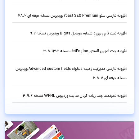
افزونه فارسی سئو Yoast SEO Premium وردپرس نسخه حرفه ای 28.2
افزونه ثبت نام و ورود شماره موبایل Digits وردپرس نسخه 9.2
افزونه جت انجین المنتور JetEngine نسخه 3.8.13.2
افزونه فارسی مدیریت زمینه دلخواه Advanced custom fields وردپرس
نسخه حرفه ای 6.8.7
افزونه قدرتمند چند زبانه کردن سایت وردپرس WPML نسخه 4.9.6