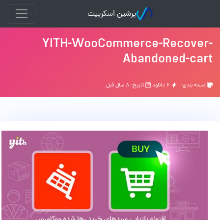
پرشین اسکریپت
YITH-WooCommerce-Recover-
Abandoned-cart
دسته بندی: |
۶ دانلود
تاریخ: ۸ سال قبل