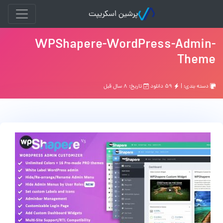
پرشین اسکریپت
WPShapere-WordPress-Admin-
Theme
دسته بندی: |
۵۹ دانلود
تاریخ: ۸ سال قبل