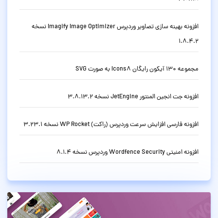
افزونه بهینه سازی تصاویر وردپرس Imagify Image Optimizer نسخه
1.8.4.2
مجموعه 130 آیکون رایگان Icons8 به صورت SVG
افزونه جت انجین المنتور JetEngine نسخه 3.8.13.2
افزونه فارسی افزایش سرعت وردپرس (راکت) WP Rocket نسخه 3.23.1
افزونه امنیتی Wordfence Security وردپرس نسخه 8.1.4