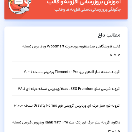
مطالب داغ
قالب فروشگاهی چندمنظوره وودمارت WoodMart ووکامرس نسخه
8.5.7
افزونه صفحه ساز المنتور پرو Elementor Pro وردپرس نسخه 4.2.1
افزونه فارسی سئو Yoast SEO Premium وردپرس نسخه حرفه ای 28.1
افزونه فرم ساز حرفه ای وردپرس گرویتی فرم Gravity Forms نسخه 3.0.0
دانلود افزونه سئو حرفه ای رنک مث Rank Math Pro وردپرس فارسی نسخه
3.0.118